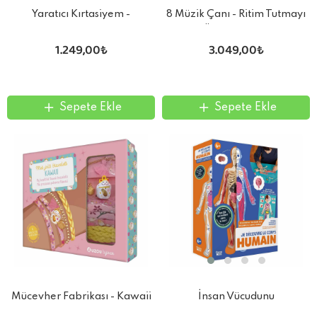
Yaratıcı Kırtasiyem -
8 Müzik Çanı - Ritim Tutmayı
Arkadaşlık Temalı Hediyelik
Öğreniyorum
1.249,00₺
3.049,00₺
Sepete Ekle
Sepete Ekle
Mücevher Fabrikası - Kawaii
İnsan Vücudunu
Bileziği Tasarlayın
Keşfediyorum Poster -Model