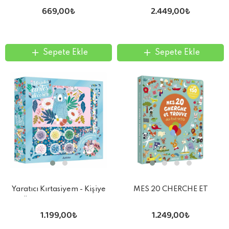
669,00₺
2.449,00₺
ve Kitap
Sepete Ekle
Sepete Ekle
Yaratıcı Kırtasiyem - Kişiye
MES 20 CHERCHE ET
Özel Kart Tasarlayın
TROUVE DES TOUT-PETITS
1.199,00₺
1.249,00₺