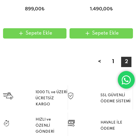
les animaux
sonores
899,00₺
1.490,00₺
Sepete Ekle
Sepete Ekle
<
1
2
1000 TL ve ÜZERİ
SSL GÜVENLİ
ÜCRETSİZ
ÖDEME SİSTEMİ
KARGO
HIZLI ve
HAVALE İLE
ÖZENLİ
ÖDEME
GÖNDERİ