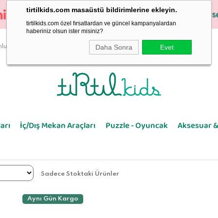
tirtilkids.com masaüstü bildirimlerine ekleyin.
tirtilkids.com özel fırsatlardan ve güncel kampanyalardan
haberiniz olsun ister misiniz?
Daha Sonra
Evet
luluk
arı
İç/Dış Mekan Araçları
Puzzle - Oyuncak
Aksesuar &
Sadece Stoktaki Ürünler
Aynı Gün Kargo