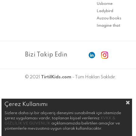
Usborne
Ladybird
Auzou Books
Imagine that
Bizi Takip Edin
© 2021
TirtilKids.com
- Tüm Hakları Saklıdır.
Çerez Kullanımı
Sizlere daha iyi bir alışveriş deneyimi sunabilmek için sitemizde
çerez uygulaması vardır, toplanan kişisel verileriniz
KVKK &
GİZLİLİK VE GÜVENLİK
açıklamamızda belirtilen amaçlar ve
yöntemlerle mevzuatına uygun olarak kullanılacaktır.