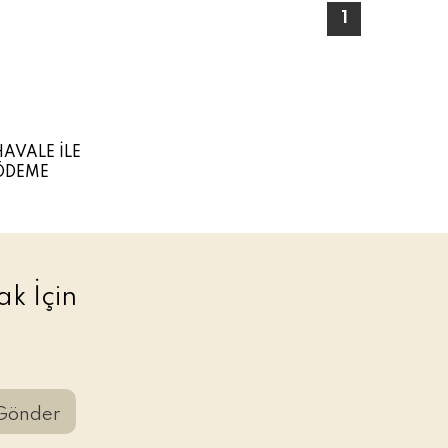
1
HAVALE İLE
ÖDEME
k İçin
Gönder