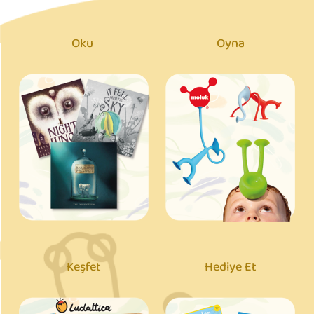
Oku
Oyna
Keşfet
Hediye Et