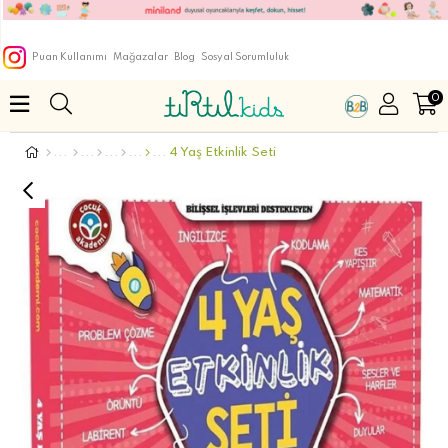
Puan Kullanımı
Mağazalar
Blog
Sosyal Sorumluluk
0
4 Yaş Etkinlik Seti