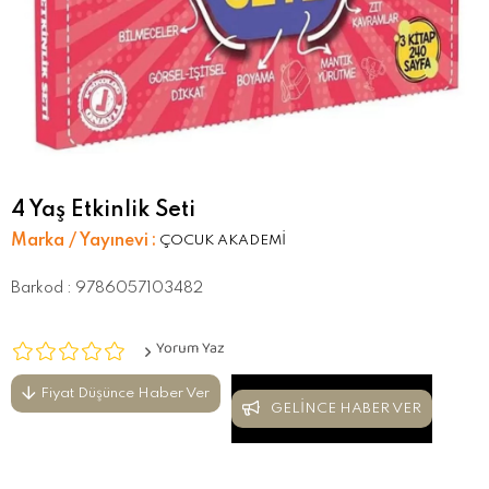
4 Yaş Etkinlik Seti
Marka / Yayınevi
:
ÇOCUK AKADEMİ
Barkod
:
9786057103482
Yorum Yaz
Fiyat Düşünce Haber Ver
GELINCE HABER VER