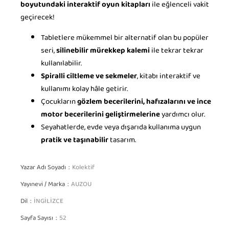
boyutundaki interaktif oyun kitapları
ile eğlenceli vakit
geçirecek!
Tabletlere mükemmel bir alternatif olan bu popüler
seri,
silinebilir mürekkep kalemi
ile tekrar tekrar
kullanılabilir.
Spiralli ciltleme ve sekmeler
, kitabı interaktif ve
kullanımı kolay hâle getirir.
Çocukların
gözlem becerilerini, hafızalarını ve ince
motor becerilerini geliştirmelerine
yardımcı olur.
Seyahatlerde, evde veya dışarıda kullanıma uygun
pratik ve taşınabilir
tasarım.
Yazar Adı Soyadı
Kolektif
Yayınevi / Marka
AUZOU
Dil
İNGİLİZCE
Sayfa Sayısı
52