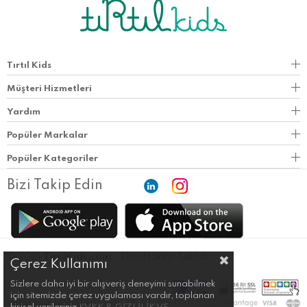
Tırtıl Kids
Müşteri Hizmetleri
Yardım
Popüler Markalar
Popüler Kategoriler
Bizi Takip Edin
© 2021
TirtilKids.com
- Tüm Hakları Saklıdır.
Çerez Kullanımı
Sizlere daha iyi bir alışveriş deneyimi sunabilmek
için sitemizde çerez uygulaması vardır, toplanan