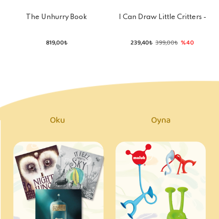
The Unhurry Book
I Can Draw Little Critters -
My First
819,00₺
239,40₺
399,00₺
%40
Oku
Oyna