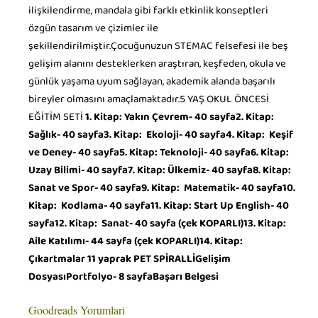
ilişkilendirme, mandala gibi farklı etkinlik konseptleri
özgün tasarım ve çizimler ile
şekillendirilmiştir.Çocuğunuzun STEMAC felsefesi ile beş
gelişim alanını desteklerken araştıran, keşfeden, okula ve
günlük yaşama uyum sağlayan, akademik alanda başarılı
bireyler olmasını amaçlamaktadır.5 YAŞ OKUL ÖNCESİ
EĞİTİM SETİ
1. Kitap: Yakın Çevrem- 40 sayfa2. Kitap:
Sağlık- 40 sayfa3. Kitap: Ekoloji- 40 sayfa4. Kitap: Keşif
ve Deney- 40 sayfa5. Kitap: Teknoloji- 40 sayfa6. Kitap:
Uzay Bilimi- 40 sayfa7. Kitap: Ülkemiz- 40 sayfa8. Kitap:
Sanat ve Spor- 40 sayfa9. Kitap: Matematik- 40 sayfa10.
Kitap: Kodlama- 40 sayfa11. Kitap: Start Up English- 40
sayfa12. Kitap: Sanat- 40 sayfa (çek KOPARLI)13. Kitap:
Aile Katılımı- 44 sayfa (çek KOPARLI)14. Kitap:
Çıkartmalar 11 yaprak PET SPİRALLİGelişim
DosyasıPortfolyo- 8 sayfaBaşarı Belgesi
Goodreads Yorumlari