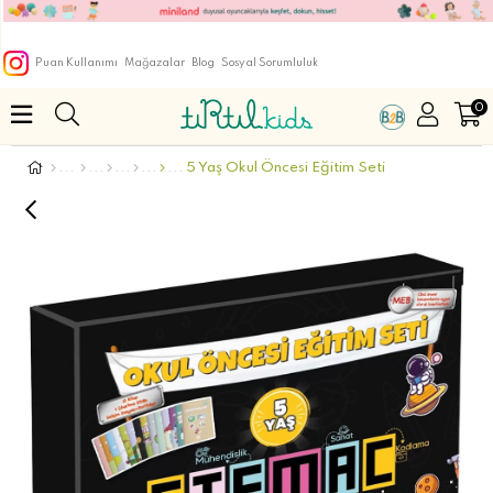
Puan Kullanımı
Mağazalar
Blog
Sosyal Sorumluluk
0
5 Yaş Okul Öncesi Eğitim Seti