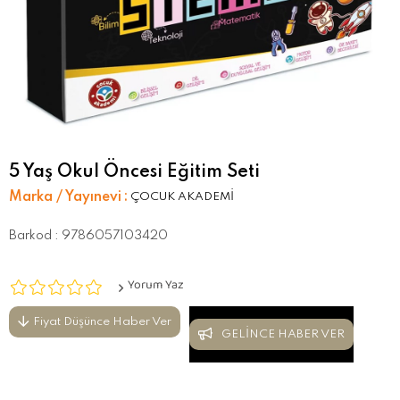
5 Yaş Okul Öncesi Eğitim Seti
Marka / Yayınevi
:
ÇOCUK AKADEMİ
Barkod
:
9786057103420
Yorum Yaz
Fiyat Düşünce Haber Ver
GELINCE HABER VER