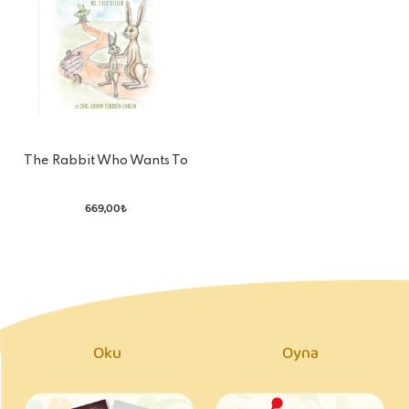
The Rabbit Who Wants To
Fall Asleep
669,00₺
Oku
Oyna