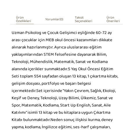
Ürün
Taksit
Ürün
Yorumlar
(0)
Özellikleri
Seçenekleri
Önerileri
Uzman Psikolog ve Çocuk Gelişimci eşliğinde 60-72 ay
arası çocuklar için MEB okul öncesi kazanımları dikkate
alınarak hazırlanmıştır. Ayrıca uluslararası eğitim
yaklaşımlarından STEM felsefesine dayanarak Bilim,
Teknoloji, Mühendislik, Matematik, Sanat ve Kodlama
alanında içerikler sunmaktadır.5 Yaş Okul Öncesi Eğitim
Seti toplam 554 sayfadan oluşan 13 kitap, 1 çıkartma kitabı,
gelişim dosyası, portfolyo ve başarı belgesi
içermektedir.Set içerisinde "Yakın Çevrem, Sağlık, Ekoloji,
Keşif ve Deney, Teknoloji, Uzay Bilimi, Ülkemiz, Sanat ve
Spor, Matematik, Kodlama, Start Up English, Sanat, Aile
Katılımı" isimli 13 kitap ve bu kitaplara uygun Çıkartma
Kitabı bulunmaktadır.Neden sonuç ilişkisi kurma, deney
yapma, kodlama, İngilizce eğitimi, ses-harf çalışmaları,