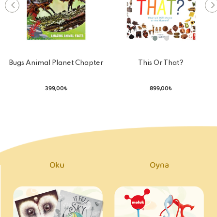
Bugs Animal Planet Chapter
This Or That?
Books
399,00₺
899,00₺
Oku
Oyna