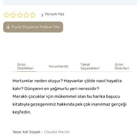
Yorum Yaz
Fiyat Düşünce Haber Ver
Ürün
Taksit
Ürün
Yorumlar
(0)
Özellikleri
Seçenekleri
Önerileri
Hortumlar neden oluşur? Hayvanlar çölde nasıl hayatta
kalır? Dünyanın en yağmurlu yeri neresidir?
Meraklı çocuklar için mükemmel olan bu harika başucu
kitabıyla gezegenimiz hakkında pek çok inanılmaz gerçeği
keşfedin.
Yazar Adı Soyadı
Claudia Martin