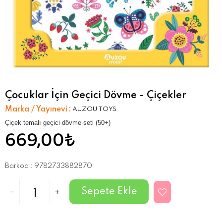
Çocuklar İçin Geçici Dövme - Çiçekler
Marka / Yayınevi
:
AUZOU TOYS
Çiçek temalı geçici dövme seti (50+)
669,00₺
Barkod
:
9782733882870