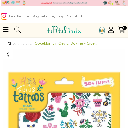
Puan Kullanımı
Mağazalar
Blog
Sosyal Sorumluluk
0
Çocuklar İçin Geçici Dövme - Çiçekler