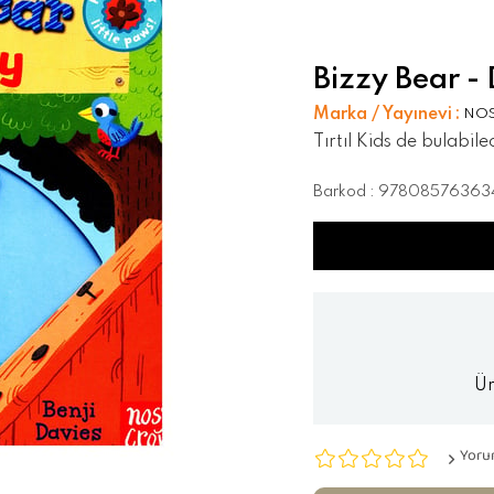
Bizzy Bear -
Marka / Yayınevi
:
NO
Tırtıl Kids de bulabil
Barkod
:
97808576363
Ür
Yoru