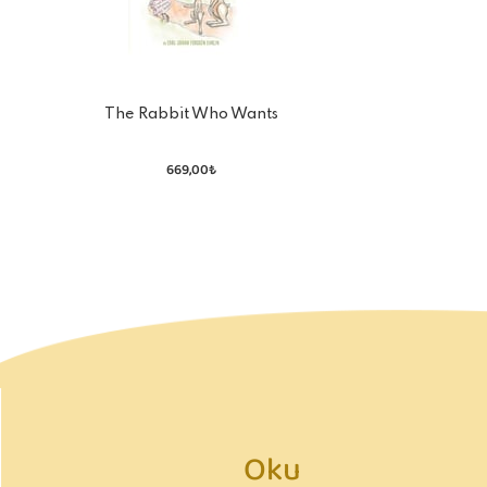
The Rabbit Who Wants
To Fall Asleep
669,00₺
Oku