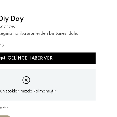
 Diy Day
SY CROW
eceğiniz harika ürünlerden bir tanesi daha
48
GELINCE HABER VER
ün stoklarımızda kalmamıştır.
m Yaz