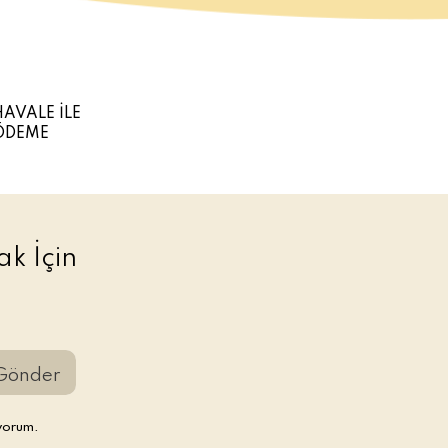
HAVALE İLE
ÖDEME
k İçin
Gönder
yorum.