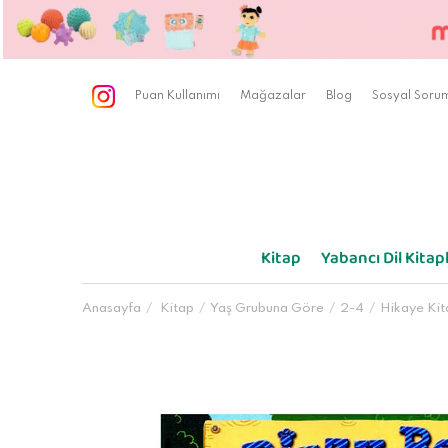
Puan Kullanımı
Mağazalar
Blog
Sosyal Sorum
Kitap
Yabancı Dil Kitapl
Anasayfa
Kitap
Yaş Grubuna Göre
2-4
Hikaye Kit