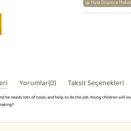
Fiyat Düşünce Habe
eri
Yorumlar
(0)
Taksit Seçenekleri
d he needs lots of tools, and help, to do the job. Young children will l
 making?