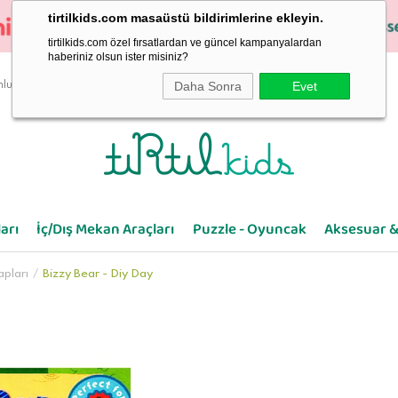
tirtilkids.com masaüstü bildirimlerine ekleyin.
tirtilkids.com özel fırsatlardan ve güncel kampanyalardan
haberiniz olsun ister misiniz?
Daha Sonra
Evet
luluk
arı
İç/Dış Mekan Araçları
Puzzle - Oyuncak
Aksesuar &
apları
Bizzy Bear - Diy Day