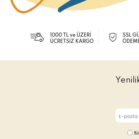
1000 TL ve ÜZERİ
SSL G
ÜCRETSİZ KARGO
ÖDEME
Yenil
Ki