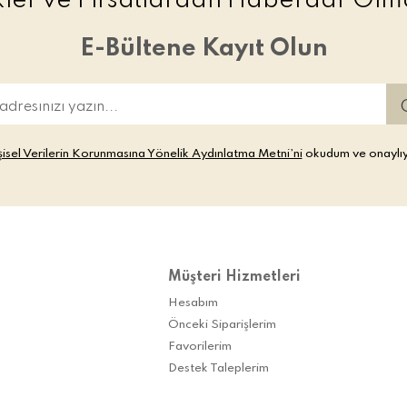
ikler ve Fırsatlardan Haberdar Olma
E-Bültene Kayıt Olun
şisel Verilerin Korunmasına Yönelik Aydınlatma Metni’ni
okudum ve onaylı
Müşteri Hizmetleri
Hesabım
Önceki Siparişlerim
Favorilerim
Destek Taleplerim