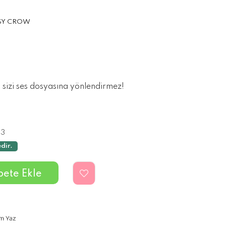
SY CROW
, sizi ses dosyasına yönlendirmez!
43
dir.
m Yaz