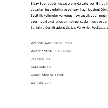
Bizzy Bear bugün inşaat alanında çalışıyor! Bir ev i
duvarları inşa edelim ve bahçeyi hazırlayalım! Dört 
Basit ilk kelimeler ve konuşmayı teşvik eden metinle
üzerindeki ekstra kaydırmalı parçayla hikayeye yön 
Serinin diğer kitapları:
On the Farm, At the Zoo, In 
Yazar Adı Soyadı
Benji Davies
Yayınevi / Marka
NOSY CROW
Dil
İNGİLİZCE
Sayfa Sayısı
8
2.Yazar / Çizer Adı Soyadı
-
Yaş Aralığı
2-4