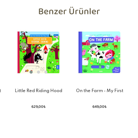
Benzer Ürünler
Little Red Riding Hood
t
On the Farm - My First
k
Animated Board Book
629,00₺
649,00₺