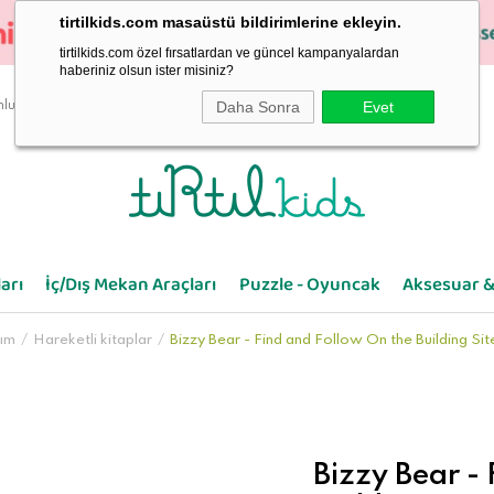
tirtilkids.com masaüstü bildirimlerine ekleyin.
tirtilkids.com özel fırsatlardan ve güncel kampanyalardan
haberiniz olsun ister misiniz?
Daha Sonra
Evet
luluk
arı
İç/Dış Mekan Araçları
Puzzle - Oyuncak
Aksesuar &
rım
Hareketli kitaplar
Bizzy Bear - Find and Follow On the Building Sit
Bizzy Bear -