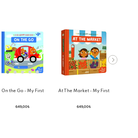
On the Go - My First
At The Market - My First
Little Th
Animated Board Book
Animated Board Book
The Ta
649,00₺
649,00₺