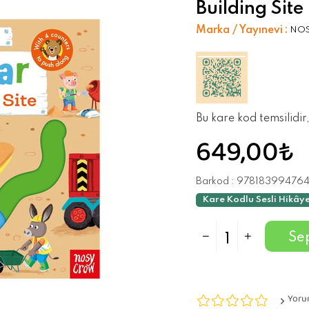
Building Site
Marka / Yayınevi
:
NO
Bu kare kod temsilidir
649,00₺
Barkod
:
97818399476
Kare Kodlu Sesli Hikâye
Yoru