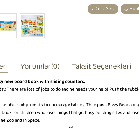
Kritik Stok
Fiya
eri
Yorumlar
(0)
Taksit Seçenekleri
nky new board book with sliding counters.
day. There are lots of jobs to do and he needs your help! Push the rubbl
 helpful text prompts to encourage talking. Then push Bizzy Bear alon
 book for children who love things that go, busy building sites and love
the Zoo and In Space.
***