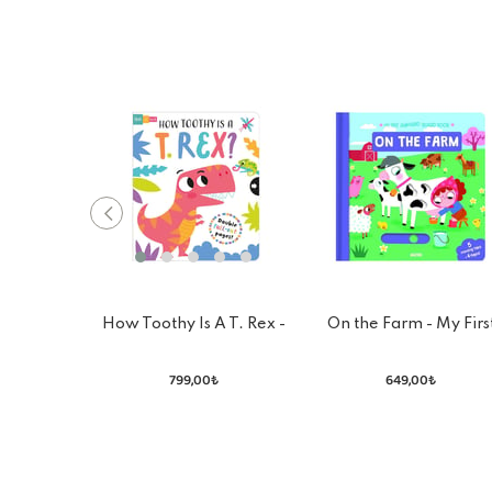
How Toothy Is A T. Rex -
On the Farm - My Firs
Board Book
Animated Board Boo
799,00₺
649,00₺