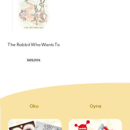
The Rabbit Who Wants To
Fall Asleep
669,00₺
Oku
Oyna