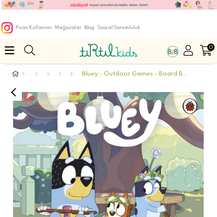
Puan Kullanımı
Mağazalar
Blog
Sosyal Sorumluluk
0
Bluey - Outdoor Games - Board Book