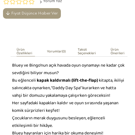
Yorum Yaz
Fiyat Düşünce Haber Ver
Ürün
Taksit
Ürün
Yorumlar
(0)
Özellikleri
Seçenekleri
Önerileri
Bluey ve Bingo’nun açık havada oyun oynamayı ne kadar çok
sevdiğini biliyor musun?
Bu eğlenceli
kapak kaldırmalı (lift-the-flap)
kitapta, ikiliyi
salıncakta oynarken, “Daddy Day Spa” kurarken ve hatta
vahşi bir domuzu yakalamaya çalışırken göreceksin!
Her sayfadaki kapakları kaldır ve oyun sırasında yaşanan
komik sürprizleri keşfet!
Çocukların merak duygusunu besleyen, eğlenceli
etkileşimli bir hikâye.
Bluey hayranları için harika bir okuma deneyimi!