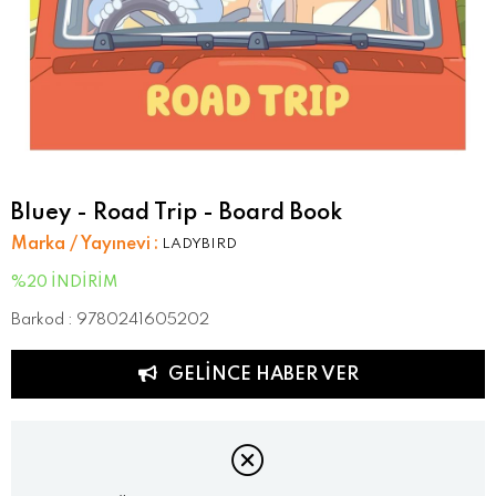
Bluey - Road Trip - Board Book
Marka / Yayınevi
:
LADYBIRD
%
20
İNDIRIM
Barkod
:
9780241605202
GELINCE HABER VER