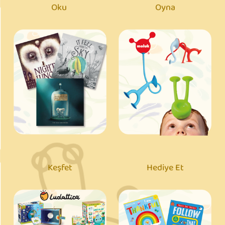
Oku
Oyna
Keşfet
Hediye Et