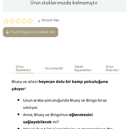
Ürün stoklarımızda kalmamıştır.
Yorum Yaz
Fiyat Düşünce Haber Ver
Ürün
Taksit
Ürün
Yorumlar
(0)
Özellikleri
Seçenekleri
Önerileri
Bluey ve ailesi
heyecan dolu bir kamp yolculuğuna
çıkıyor
!
Uzun araba yolculuğunda Bluey ve Bingo biraz
sıkılıyor.
Anne, Bluey ve Bingo’nun
eğlenmesini
sağlayabilecek
mi?