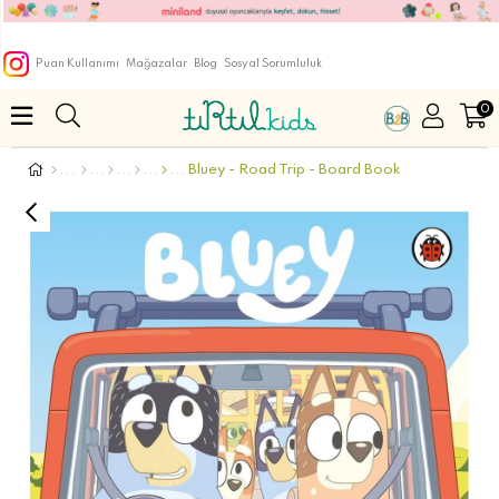
Puan Kullanımı
Mağazalar
Blog
Sosyal Sorumluluk
0
Bluey - Road Trip - Board Book