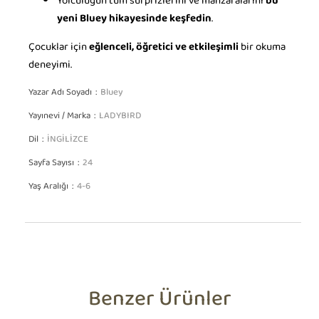
Yolculuğun tüm sürprizlerini ve manzaralarını
bu
yeni Bluey hikayesinde keşfedin
.
Çocuklar için
eğlenceli, öğretici ve etkileşimli
bir okuma
deneyimi.
Yazar Adı Soyadı
Bluey
Yayınevi / Marka
LADYBIRD
Dil
İNGİLİZCE
Sayfa Sayısı
24
Yaş Aralığı
4-6
Benzer Ürünler