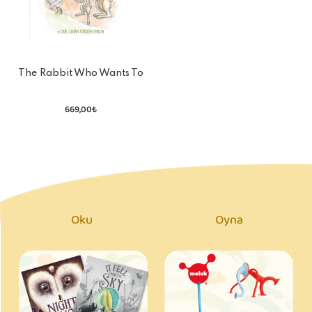
The Rabbit Who Wants To
Fall Asleep
669,00₺
Oku
Oyna