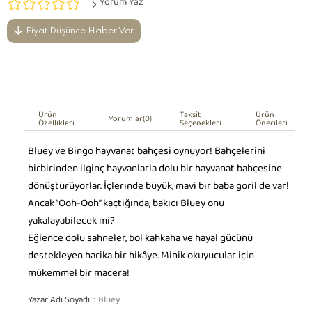
Yorum Yaz
Fiyat Düşünce Haber Ver
Ürün
Taksit
Ürün
Yorumlar
(0)
Özellikleri
Seçenekleri
Önerileri
Bluey ve Bingo hayvanat bahçesi oynuyor! Bahçelerini
birbirinden ilginç hayvanlarla dolu bir hayvanat bahçesine
dönüştürüyorlar. İçlerinde büyük, mavi bir baba goril de var!
Ancak “Ooh-Ooh” kaçtığında, bakıcı Bluey onu
yakalayabilecek mi?
Eğlence dolu sahneler, bol kahkaha ve hayal gücünü
destekleyen harika bir hikâye. Minik okuyucular için
mükemmel bir macera!
Yazar Adı Soyadı
Bluey