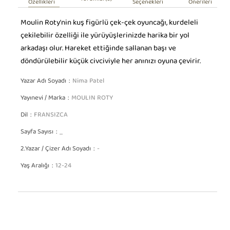
Yorumlar
(0)
Özellikleri
Seçenekleri
Önerileri
Moulin Roty'nin kuş figürlü çek-çek oyuncağı, kurdeleli
çekilebilir özelliği ile yürüyüşlerinizde harika bir yol
arkadaşı olur. Hareket ettiğinde sallanan başı ve
döndürülebilir küçük civciviyle her anınızı oyuna çevirir.
Yazar Adı Soyadı
Nima Patel
Yayınevi / Marka
MOULIN ROTY
Dil
FRANSIZCA
Sayfa Sayısı
_
2.Yazar / Çizer Adı Soyadı
-
Yaş Aralığı
12-24