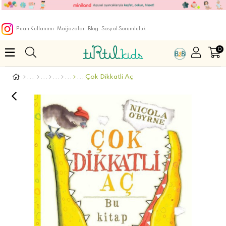
Puan Kullanımı
Mağazalar
Blog
Sosyal Sorumluluk
0
Çok Dikkatli Aç