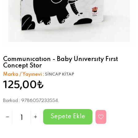
Communıcatıon - Baby Unıversıty Fırst
Concept Stor
Marka / Yayınevi
:
SİNCAP KİTAP
125,00₺
Barkod
:
9786057233554