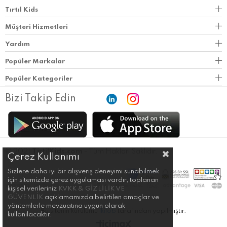
Tırtıl Kids
Müşteri Hizmetleri
Yardım
Popüler Markalar
Popüler Kategoriler
Bizi Takip Edin
© 2021
TirtilKids.com
- Tüm Hakları Saklıdır.
Çerez Kullanımı
Sizlere daha iyi bir alışveriş deneyimi sunabilmek
için sitemizde çerez uygulaması vardır, toplanan
kişisel verileriniz
KVKK & GİZLİLİK VE
GÜVENLİK
açıklamamızda belirtilen amaçlar ve
yöntemlerle mevzuatına uygun olarak
Bu sitenin kurulumu
ikilob
tarafından yapılmıştır.
kullanılacaktır.