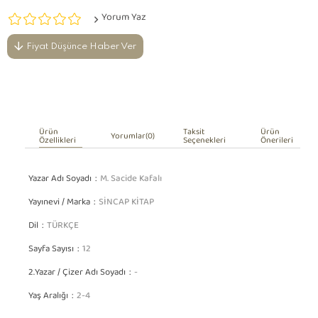
Yorum Yaz
Fiyat Düşünce Haber Ver
Ürün
Taksit
Ürün
Yorumlar
(0)
Özellikleri
Seçenekleri
Önerileri
Yazar Adı Soyadı
M. Sacide Kafalı
Yayınevi / Marka
SİNCAP KİTAP
Dil
TÜRKÇE
Sayfa Sayısı
12
2.Yazar / Çizer Adı Soyadı
-
Yaş Aralığı
2-4