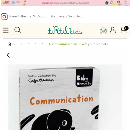
Puan Kullanımı
Mağazalar
Blog
Sosyal Sorumluluk
0
Communıcatıon - Baby Unıversıty Fırst Concept Stor