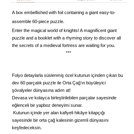
Özellikleri
Seçenekleri
Önerileri
A box embellished with foil containing a giant easy-to-
assemble 60-piece puzzle.
Enter the magical world of knights! A magnificent giant
puzzle and a booklet with a rhyming story to discover all
the secrets of a medieval fortress are waiting for you.
***
Folyo detaylarla süslenmiş özel kutunun içinden çıkan bu
dev 60 parçalık puzzle ile Orta Çağ’ın büyüleyici
şövalyeler dünyasına adım at!
Devasa ve kolayca birleştirilebilen parçalar sayesinde
eğlenceli bir yapboz deneyimi sunar.
Kutunun içinde yer alan kafiyeli hikâye kitapçığı
sayesinde bir orta çağ kalesinin gizemli dünyasını
keşfedeceksin.