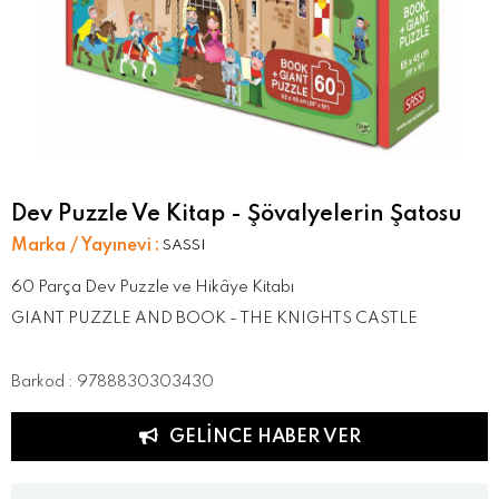
Dev Puzzle Ve Kitap - Şövalyelerin Şatosu
Marka / Yayınevi
:
SASSI
60 Parça Dev Puzzle ve Hikâye Kitabı
GIANT PUZZLE AND BOOK - THE KNIGHTS CASTLE
Barkod
:
9788830303430
GELINCE HABER VER