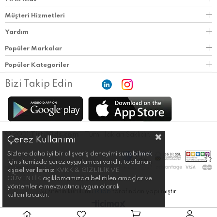
Müşteri Hizmetleri
Yardım
Popüler Markalar
Popüler Kategoriler
Bizi Takip Edin
© 2021
TirtilKids.com
- Tüm Hakları Saklıdır.
Çerez Kullanımı
Sizlere daha iyi bir alışveriş deneyimi sunabilmek
için sitemizde çerez uygulaması vardır, toplanan
kişisel verileriniz
KVKK & GİZLİLİK VE
GÜVENLİK
açıklamamızda belirtilen amaçlar ve
yöntemlerle mevzuatına uygun olarak
Bu sitenin kurulumu
ikilob
tarafından yapılmıştır.
kullanılacaktır.