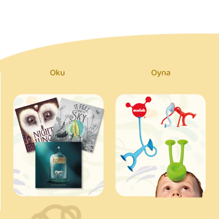
Oku
Oyna