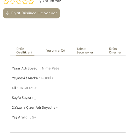
Yorum Yaz
Fiyat Düşünce Haber Ver
Ürün
Taksit
Ürün
Yorumlar
(0)
Özellikleri
Seçenekleri
Önerileri
Yazar Adı Soyadı
Nima Patel
Yayınevi / Marka
POPPİK
Dil
İNGİLİZCE
Sayfa Sayısı
_
2.Yazar / Çizer Adı Soyadı
-
Yaş Aralığı
5+