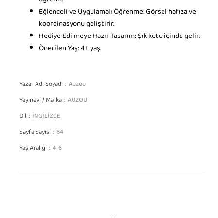
öğrenir.
Eğlenceli ve Uygulamalı Öğrenme: Görsel hafıza ve
koordinasyonu geliştirir.
Hediye Edilmeye Hazır Tasarım: Şık kutu içinde gelir.
Önerilen Yaş: 4+ yaş.
Yazar Adı Soyadı
Auzou
Yayınevi / Marka
AUZOU
Dil
İNGİLİZCE
Sayfa Sayısı
64
Yaş Aralığı
4-6