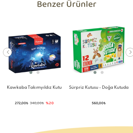
Benzer Ürünler
Kawkaba Takımyıldız Kutu
Sürpriz Kutusu - Doğa Kutuda
Oyunu Midi
272,00₺
340,00₺
%20
560,00₺