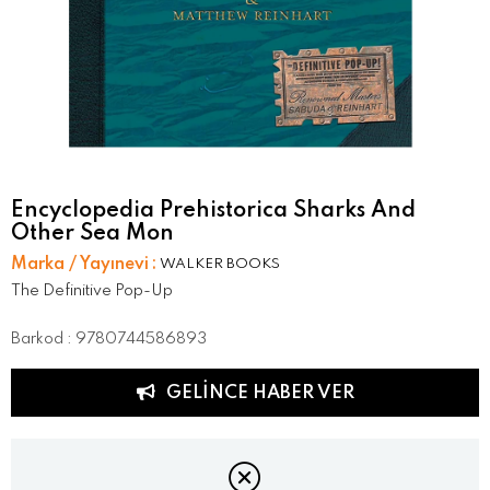
Encyclopedia Prehistorica Sharks And
Other Sea Mon
Marka / Yayınevi
:
WALKER BOOKS
The Definitive Pop-Up
Barkod
:
9780744586893
GELINCE HABER VER