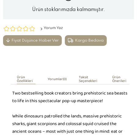
Ürün stoklarımızda kalmamıştır.
Yorum Yaz
Fiyat Düşünce Haber Ver
Kargo Bedava
Ürün
Taksit
Ürün
Yorumlar
(0)
Özellikleri
Seçenekleri
Önerileri
Two bestselling book creators bring prehistoric sea beasts
to life in this spectacular pop-up masterpiece!
While dinosaurs patrolled the lands, massive prehistoric
sharks, giant scorpions and colossal squid cruised the
ancient oceans – most with just one thing in mind: eat or