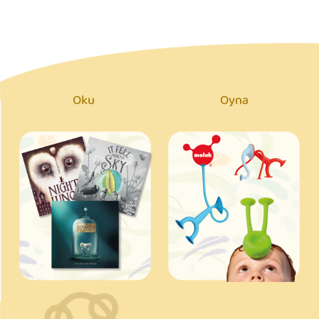
Oku
Oyna