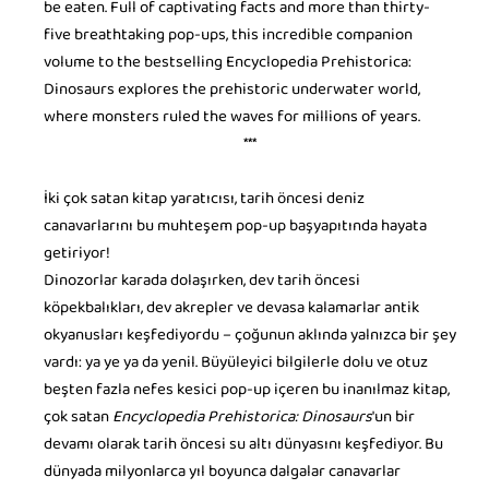
be eaten. Full of captivating facts and more than thirty-
five breathtaking pop-ups, this incredible companion
volume to the bestselling Encyclopedia Prehistorica:
Dinosaurs explores the prehistoric underwater world,
where monsters ruled the waves for millions of years.
***
İki çok satan kitap yaratıcısı, tarih öncesi deniz
canavarlarını bu muhteşem pop-up başyapıtında hayata
getiriyor!
Dinozorlar karada dolaşırken, dev tarih öncesi
köpekbalıkları, dev akrepler ve devasa kalamarlar antik
okyanusları keşfediyordu – çoğunun aklında yalnızca bir şey
vardı: ya ye ya da yenil. Büyüleyici bilgilerle dolu ve otuz
beşten fazla nefes kesici pop-up içeren bu inanılmaz kitap,
çok satan
Encyclopedia Prehistorica: Dinosaurs
'un bir
devamı olarak tarih öncesi su altı dünyasını keşfediyor. Bu
dünyada milyonlarca yıl boyunca dalgalar canavarlar