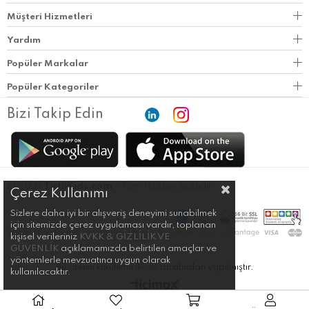
Müşteri Hizmetleri
Yardım
Popüler Markalar
Popüler Kategoriler
Bizi Takip Edin
© 2021
TirtilKids.com
- Tüm Hakları Saklıdır.
Çerez Kullanımı
Sizlere daha iyi bir alışveriş deneyimi sunabilmek
için sitemizde çerez uygulaması vardır, toplanan
kişisel verileriniz
KVKK & GİZLİLİK VE
GÜVENLİK
açıklamamızda belirtilen amaçlar ve
yöntemlerle mevzuatına uygun olarak
Bu sitenin kurulumu
ikilob
tarafından yapılmıştır.
kullanılacaktır.