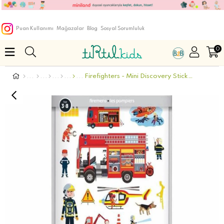
Puan Kullanımı
Mağazalar
Blog
Sosyal Sorumluluk
0
Firefighters - Mini Discovery Stickers