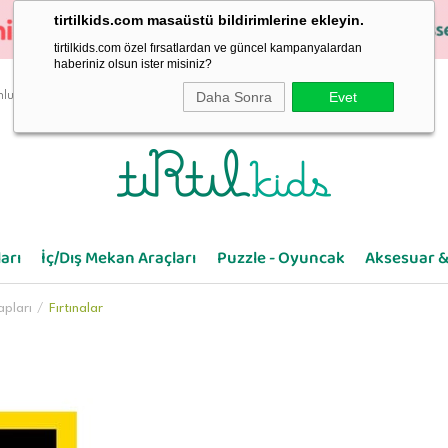
tirtilkids.com masaüstü bildirimlerine ekleyin.
tirtilkids.com özel fırsatlardan ve güncel kampanyalardan
haberiniz olsun ister misiniz?
Daha Sonra
Evet
luluk
arı
İç/Dış Mekan Araçları
Puzzle - Oyuncak
Aksesuar &
apları
Fırtınalar