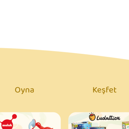
Oyna
Keşfet