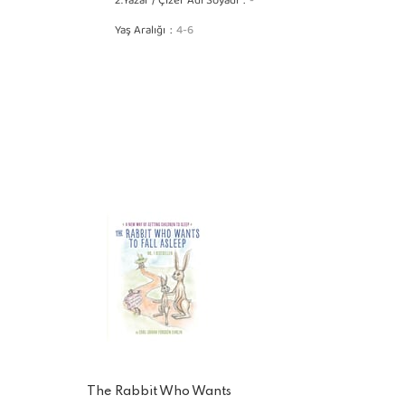
2.Yazar / Çizer Adı Soyadı
-
Yaş Aralığı
4-6
The Rabbit Who Wants