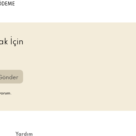
ÖDEME
k İçin
Gönder
yorum.
Yardım