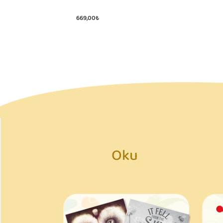
To Fall Asleep
669,00₺
Oku