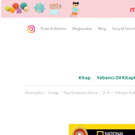
Puan Kullanımı
Mağazalar
Blog
Sosyal Sorum
Kitap
Yabancı Dil Kitapl
Anasayfa
Kitap
Yaş Grubuna Göre
2-4
Hikaye Kit