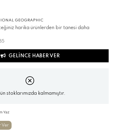
IONAL GEOGRAPHIC
eceğiniz harika ürünlerden bir tanesi daha
85
GELINCE HABER VER
ün stoklarımızda kalmamıştır.
m Yaz
r Ver