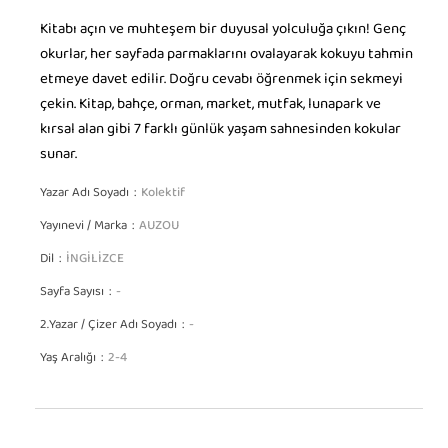
Kitabı açın ve muhteşem bir duyusal yolculuğa çıkın! Genç
okurlar, her sayfada parmaklarını ovalayarak kokuyu tahmin
etmeye davet edilir. Doğru cevabı öğrenmek için sekmeyi
çekin. Kitap, bahçe, orman, market, mutfak, lunapark ve
kırsal alan gibi 7 farklı günlük yaşam sahnesinden kokular
sunar.
Yazar Adı Soyadı
Kolektif
Yayınevi / Marka
AUZOU
Dil
İNGİLİZCE
Sayfa Sayısı
-
2.Yazar / Çizer Adı Soyadı
-
Yaş Aralığı
2-4