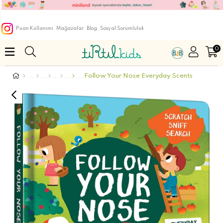
Puan Kullanımı
Mağazalar
Blog
Sosyal Sorumluluk
0
Follow Your Nose Everyday Scents