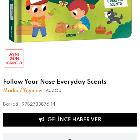
AYNI
GÜN
KARGO
Follow Your Nose Everyday Scents
Marka / Yayınevi
:
AUZOU
Barkod
:
9782733876114
GELINCE HABER VER