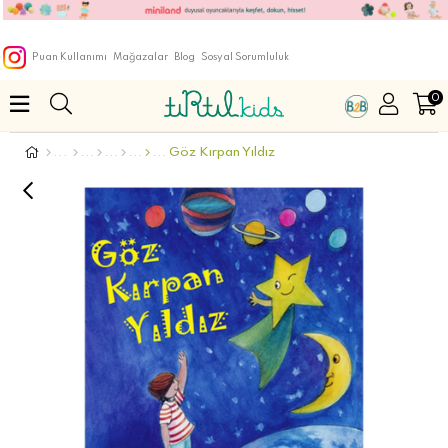
Puan Kullanımı
Mağazalar
Blog
Sosyal Sorumluluk
0
Göz Kırpan Yıldız