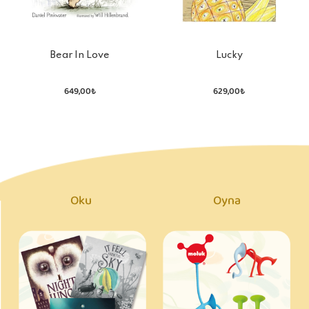
Bear In Love
Lucky
649,00₺
629,00₺
Oku
Oyna