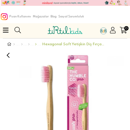
Puan Kullanımı
Mağazalar
Blog
Sosyal Sorumluluk
0
Hexagonal Soft Yetişkin Diş Fırçası Lila