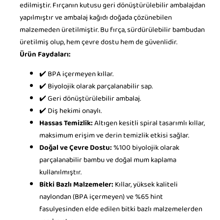
edilmiştir. Fırçanın kutusu geri dönüştürülebilir ambalajdan
yapılmıştır ve ambalaj kağıdı doğada çözünebilen
malzemeden üretilmiştir. Bu fırça, sürdürülebilir bambudan
üretilmiş olup, hem çevre dostu hem de güvenlidir.
Ürün Faydaları:
✔️ BPA içermeyen kıllar.
✔️ Biyolojik olarak parçalanabilir sap.
✔️ Geri dönüştürülebilir ambalaj.
✔️ Diş hekimi onaylı.
Hassas Temizlik:
Altıgen kesitli spiral tasarımlı kıllar,
maksimum erişim ve derin temizlik etkisi sağlar.
Doğal ve Çevre Dostu:
%100 biyolojik olarak
parçalanabilir bambu ve doğal mum kaplama
kullanılmıştır.
Bitki Bazlı Malzemeler:
Kıllar, yüksek kaliteli
naylondan (BPA içermeyen) ve %65 hint
fasulyesinden elde edilen bitki bazlı malzemelerden