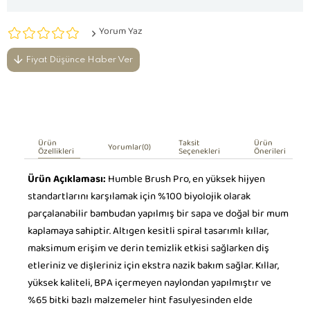
Yorum Yaz
Fiyat Düşünce Haber Ver
Ürün
Taksit
Ürün
Yorumlar
(0)
Özellikleri
Seçenekleri
Önerileri
Ürün Açıklaması:
Humble Brush Pro, en yüksek hijyen
standartlarını karşılamak için %100 biyolojik olarak
parçalanabilir bambudan yapılmış bir sapa ve doğal bir mum
kaplamaya sahiptir. Altıgen kesitli spiral tasarımlı kıllar,
maksimum erişim ve derin temizlik etkisi sağlarken diş
etleriniz ve dişleriniz için ekstra nazik bakım sağlar. Kıllar,
yüksek kaliteli, BPA içermeyen naylondan yapılmıştır ve
%65 bitki bazlı malzemeler hint fasulyesinden elde