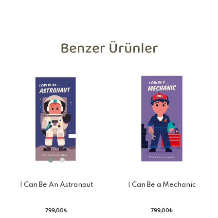
Benzer Ürünler
I Can Be An Astronaut
I Can Be a Mechanic
799,00₺
799,00₺