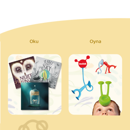
Oku
Oyna