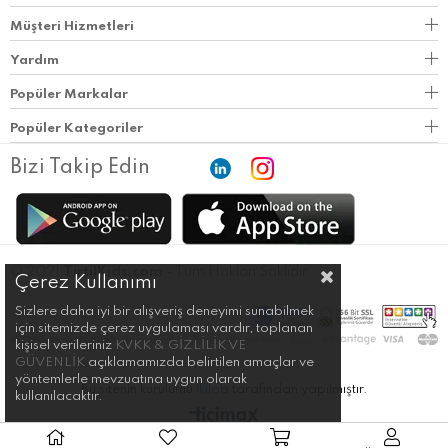
Müşteri Hizmetleri
Yardım
Popüler Markalar
Popüler Kategoriler
Bizi Takip Edin
© 2021
TirtilKids.com
- Tüm Hakları Saklıdır.
Çerez Kullanımı
Sizlere daha iyi bir alışveriş deneyimi sunabilmek
için sitemizde çerez uygulaması vardır, toplanan
kişisel verileriniz
KVKK & GİZLİLİK VE
GÜVENLİK
açıklamamızda belirtilen amaçlar ve
yöntemlerle mevzuatına uygun olarak
Bu sitenin kurulumu
ikilob
tarafından yapılmıştır.
kullanılacaktır.