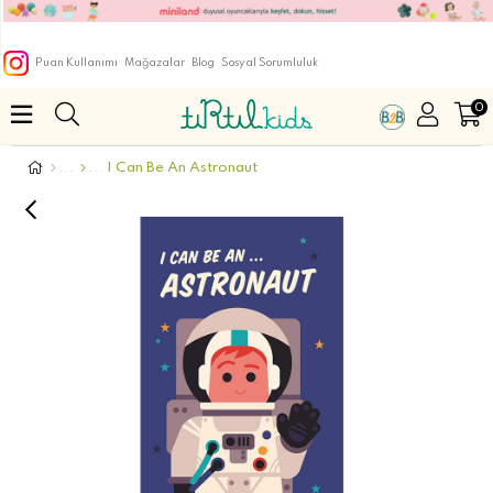
Puan Kullanımı
Mağazalar
Blog
Sosyal Sorumluluk
0
I Can Be An Astronaut