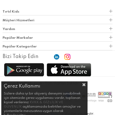
Tırtıl Kids
Müşteri Hizmetleri
Yardım
Popüler Markalar
Popüler Kategoriler
Bizi Takip Edin
© 2021
TirtilKids.com
- Tüm Hakları Saklıdır.
Çerez Kullanımı
Sizlere daha iyi bir alışveriş deneyimi sunabilmek
için sitemizde çerez uygulaması vardır, toplanan
kişisel verileriniz
KVKK & GİZLİLİK VE
GÜVENLİK
açıklamamızda belirtilen amaçlar ve
yöntemlerle mevzuatına uygun olarak
Bu sitenin kurulumu
ikilob
tarafından yapılmıştır.