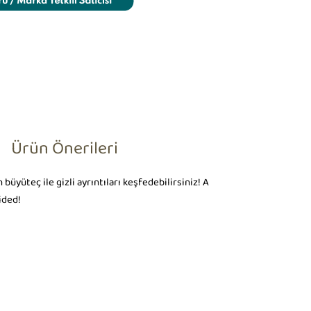
Ürün Önerileri
üyüteç ile gizli ayrıntıları keşfedebilirsiniz! A
ided!