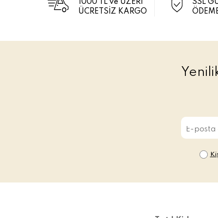
1000 TL ve ÜZERİ
SSL G
ÜCRETSİZ KARGO
ÖDEME
Yenil
Ki