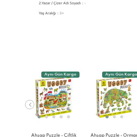
2.Yazar / Çizer Adı Soyadı
-
Yaş Aralığı
3+
Aynı Gün Kargo
Aynı Gün Karg
Ahşap Puzzle - Çiftlik
Ahşap Puzzle - Orma