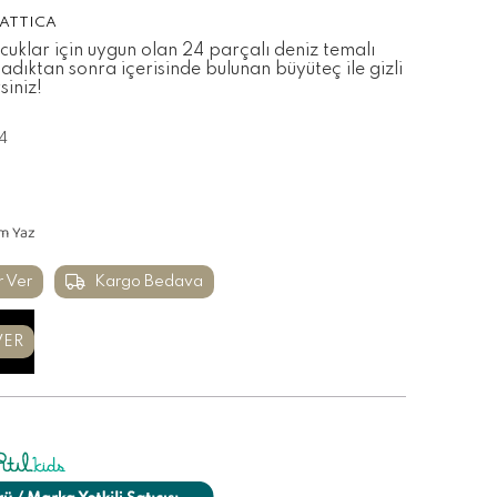
ATTICA
cuklar için uygun olan 24 parçalı deniz temalı
dıktan sonra içerisinde bulunan büyüteç ile gizli
siniz!
4
m Yaz
r Ver
Kargo Bedava
VER