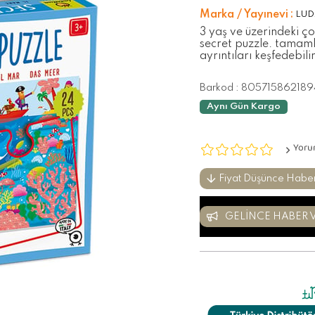
Marka / Yayınevi
:
LUD
3 yaş ve üzerindeki ço
secret puzzle. tamamla
ayrıntıları keşfedebilir
Barkod
:
805715862189
Aynı Gün Kargo
Yoru
Fiyat Düşünce Habe
GELINCE HABER 