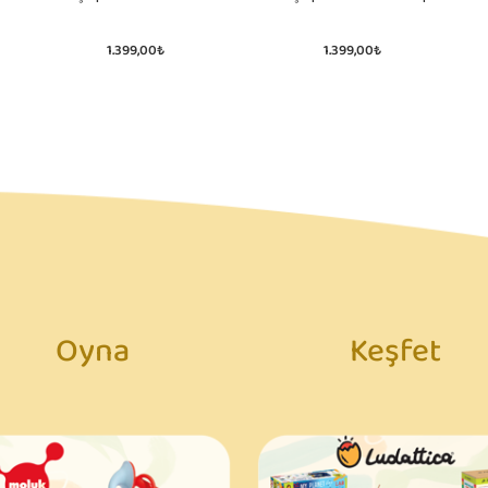
Hayvanları
1.399,00₺
1.399,00₺
Oyna
Keşfet