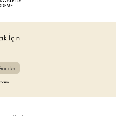
HAVALE İLE
ÖDEME
k İçin
Gönder
yorum.