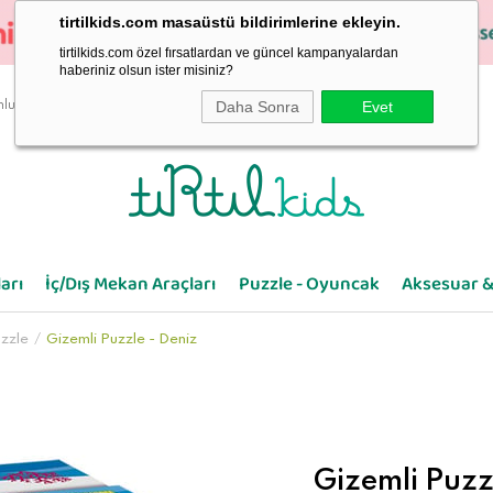
tirtilkids.com masaüstü bildirimlerine ekleyin.
tirtilkids.com özel fırsatlardan ve güncel kampanyalardan
haberiniz olsun ister misiniz?
Daha Sonra
Evet
luluk
arı
İç/Dış Mekan Araçları
Puzzle - Oyuncak
Aksesuar &
zzle
Gizemli Puzzle - Deniz
Gizemli Puzz