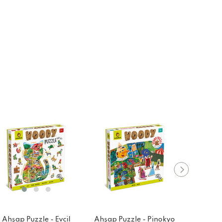
Ahşap Puzzle - Evcil
Ahşap Puzzle - Pinokyo
Ahşap P