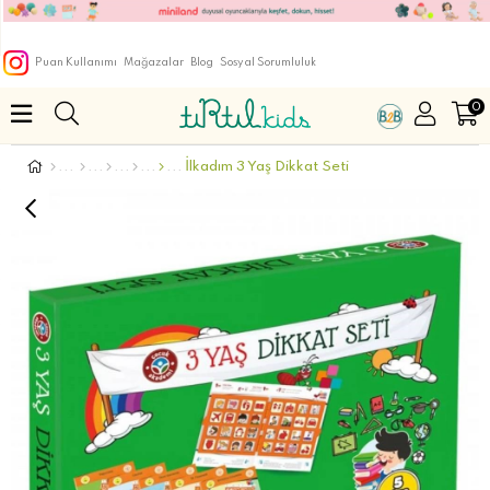
Puan Kullanımı
Mağazalar
Blog
Sosyal Sorumluluk
0
İlkadım 3 Yaş Dikkat Seti