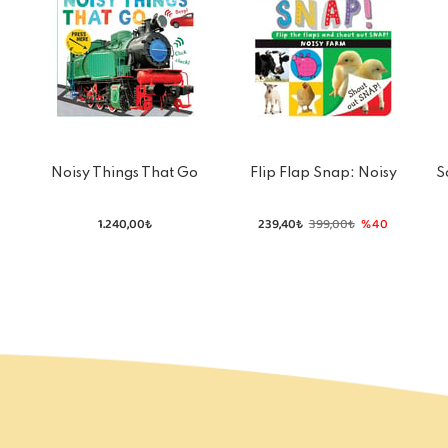
Noisy Things That Go
Flip Flap Snap: Noisy
S
Farm
1.240,00₺
239,40₺
399,00₺
%40