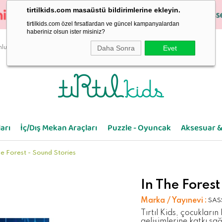
tirtilkids.com masaüstü bildirimlerine ekleyin.
tirtilkids.com özel fırsatlardan ve güncel kampanyalardan
haberiniz olsun ister misiniz?
Daha Sonra
Evet
luluk
arı
İç/Dış Mekan Araçları
Puzzle - Oyuncak
Aksesuar &
he Forest - Sound Stories
In The Forest
Marka / Yayınevi
:
SAS
Tırtıl Kids, çocukların
gelişimlerine katkı sağ