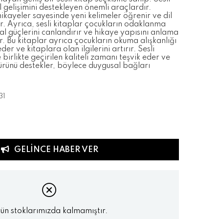
il gelişimini destekleyen önemli araçlardır.
 hikayeler sayesinde yeni kelimeler öğrenir ve dil
ler. Ayrıca, sesli kitaplar çocukların odaklanma
yal güçlerini canlandırır ve hikaye yapısını anlama
ir. Bu kitaplar ayrıca çocukların okuma alışkanlığı
er ve kitaplara olan ilgilerini artırır. Sesli
birlikte geçirilen kaliteli zamanı teşvik eder ve
türünü destekler, böylece duygusal bağları
31
GELINCE HABER VER
ün stoklarımızda kalmamıştır.