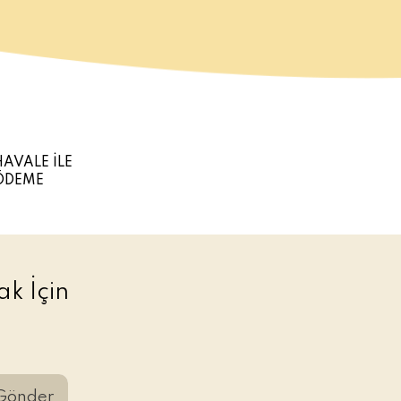
HAVALE İLE
ÖDEME
k İçin
Gönder