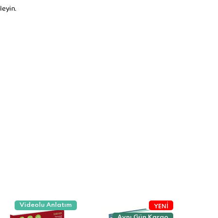
leyin.
Videolu Anlatım
Aynı Gün Kargo