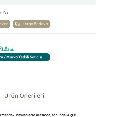
m Yaz
r Ver
Kargo Bedava
Ürün Önerileri
e ormandaki hayvanların arasında, sonunda küçük