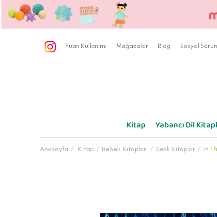
Puan Kullanımı
Mağazalar
Blog
Sosyal Sorum
Kitap
Yabancı Dil Kitapl
Anasayfa
Kitap
Bebek Kitapları
Sesli Kitaplar
In T