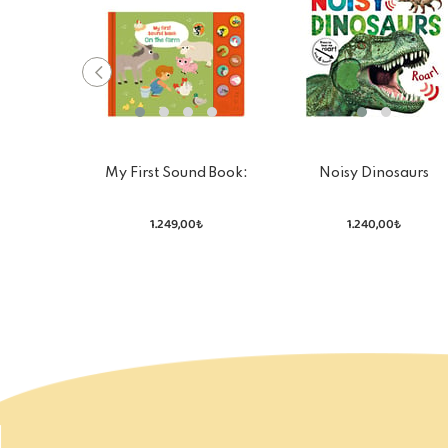
My First Sound Book:
Noisy Dinosaurs
Farm
1.249,00₺
1.240,00₺