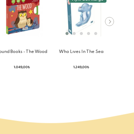
Who Lıves In The Sea
ound Books - The Wood
Sound 
1.249,00₺
1.049,00₺
839,20₺