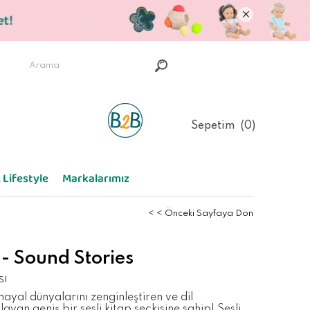
Sepetim
0
 Lifestyle
Markalarımız
< < Önceki Sayfaya Dön
 - Sound Stories
SI
 hayal dünyalarını zenginleştiren ve dil
layan geniş bir sesli kitap seçkisine sahip! Sesli