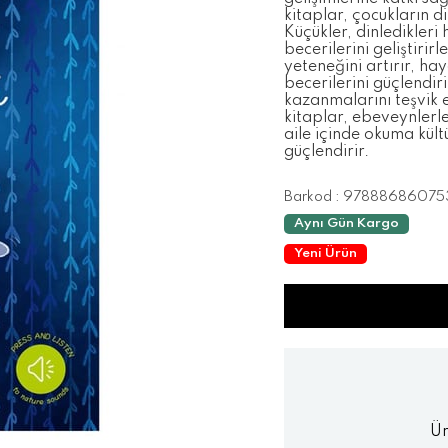
kitaplar, çocukların d
Küçükler, dinledikleri
becerilerini geliştirir
yeteneğini artırır, ha
becerilerini güçlendir
kazanmalarını teşvik ed
kitaplar, ebeveynlerle 
aile içinde okuma kül
güçlendirir.
Barkod
:
97888686075
Aynı Gün Kargo
Yeni Ürün
Ür