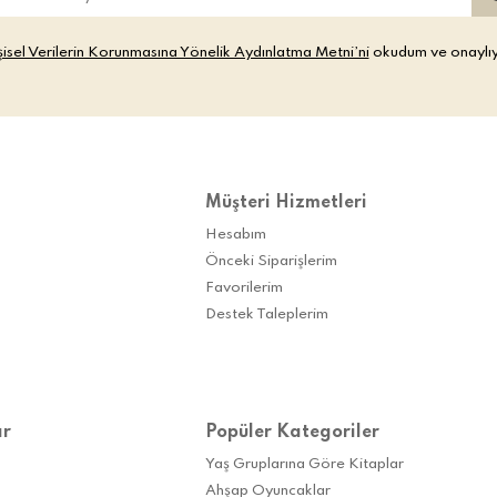
şisel Verilerin Korunmasına Yönelik Aydınlatma Metni’ni
okudum ve onaylı
Müşteri Hizmetleri
Hesabım
Önceki Siparişlerim
Favorilerim
Destek Taleplerim
ar
Popüler Kategoriler
Yaş Gruplarına Göre Kitaplar
Ahşap Oyuncaklar