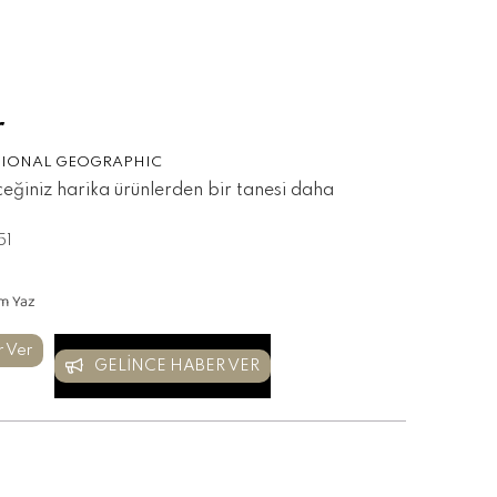
r
IONAL GEOGRAPHIC
eceğiniz harika ürünlerden bir tanesi daha
51
m Yaz
r Ver
GELINCE HABER VER