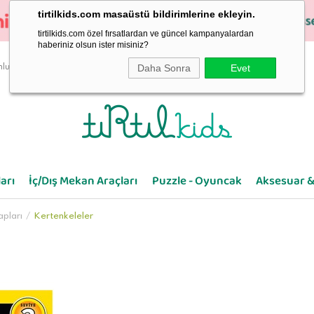
tirtilkids.com masaüstü bildirimlerine ekleyin.
tirtilkids.com özel fırsatlardan ve güncel kampanyalardan
haberiniz olsun ister misiniz?
Daha Sonra
Evet
luluk
arı
İç/Dış Mekan Araçları
Puzzle - Oyuncak
Aksesuar &
apları
Kertenkeleler