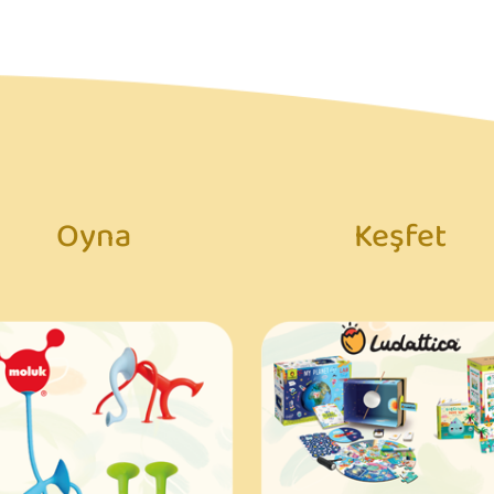
Oyna
Keşfet