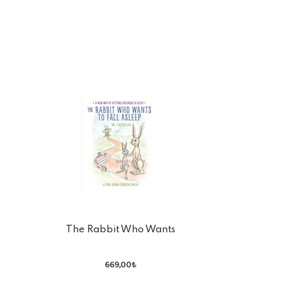
The Rabbit Who Wants
To Fall Asleep
669,00₺