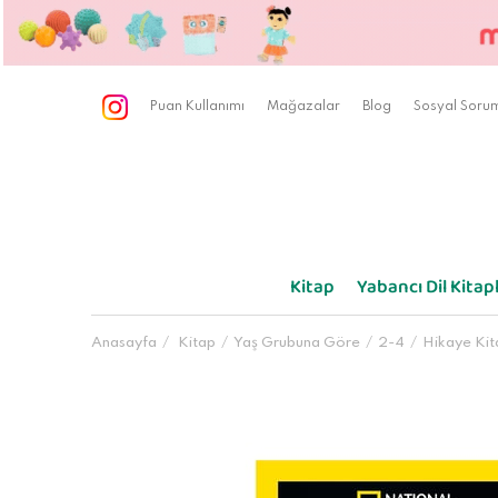
Puan Kullanımı
Mağazalar
Blog
Sosyal Sorum
Kitap
Yabancı Dil Kitapl
Anasayfa
Kitap
Yaş Grubuna Göre
2-4
Hikaye Kit