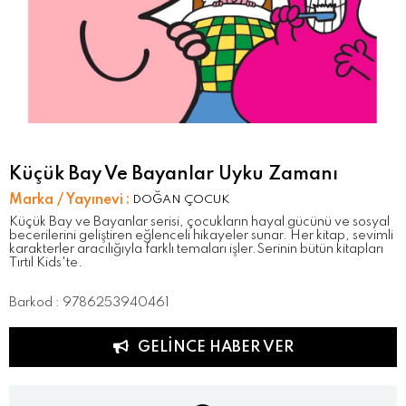
Küçük Bay Ve Bayanlar Uyku Zamanı
Marka / Yayınevi
:
DOĞAN ÇOCUK
Küçük Bay ve Bayanlar serisi, çocukların hayal gücünü ve sosyal
becerilerini geliştiren eğlenceli hikayeler sunar. Her kitap, sevimli
karakterler aracılığıyla farklı temaları işler.Serinin bütün kitapları
Tırtıl Kids'te.
Barkod
:
9786253940461
GELINCE HABER VER