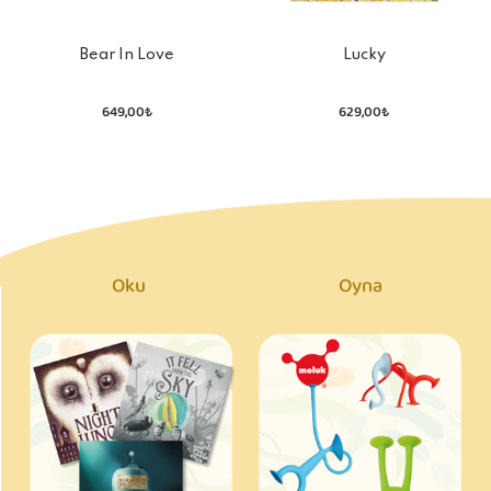
Bear In Love
Lucky
649,00₺
629,00₺
Oku
Oyna