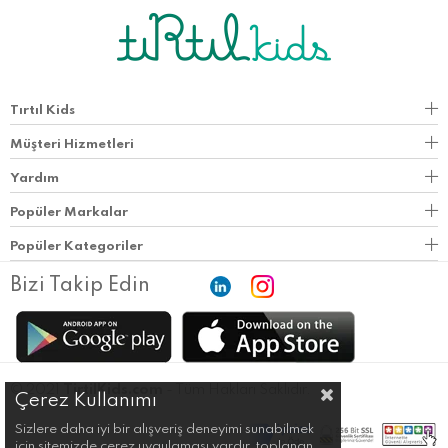
Tırtıl Kids
Müşteri Hizmetleri
Yardım
Popüler Markalar
Popüler Kategoriler
Bizi Takip Edin
© 2021
TirtilKids.com
- Tüm Hakları Saklıdır.
Çerez Kullanımı
Sizlere daha iyi bir alışveriş deneyimi sunabilmek
için sitemizde çerez uygulaması vardır, toplanan