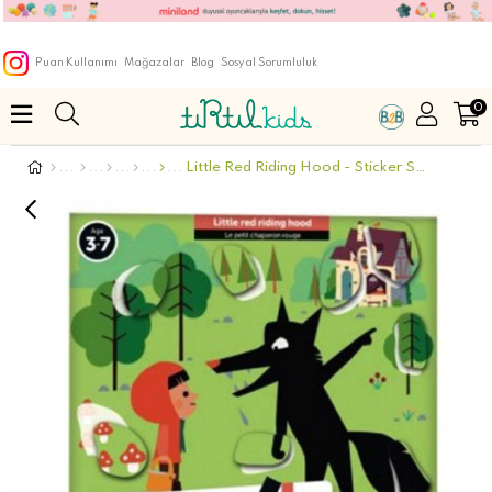
Puan Kullanımı
Mağazalar
Blog
Sosyal Sorumluluk
0
Little Red Riding Hood - Sticker Story