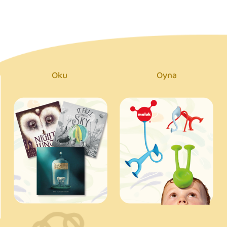
Oku
Oyna