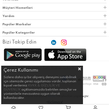
Müşteri Hizmetleri
Yardım
Popüler Markalar
Popüler Kategoriler
Bizi Takip Edin
© 2021
TirtilKids.com
- Tüm Hakları Saklıdır.
Çerez Kullanımı
Sizlere daha iyi bir alışveriş deneyimi sunabilmek
için sitemizde çerez uygulaması vardır, toplanan
kişisel verileriniz
KVKK & GİZLİLİK VE
GÜVENLİK
açıklamamızda belirtilen amaçlar ve
yöntemlerle mevzuatına uygun olarak
Bu sitenin kurulumu
ikilob
tarafından yapılmıştır.
kullanılacaktır.