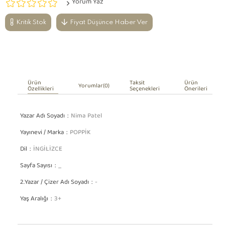
Yorum Yaz
Kritik Stok
Fiyat Düşünce Haber Ver
Ürün
Taksit
Ürün
Yorumlar
(0)
Özellikleri
Seçenekleri
Önerileri
Yazar Adı Soyadı
Nima Patel
Yayınevi / Marka
POPPİK
Dil
İNGİLİZCE
Sayfa Sayısı
_
2.Yazar / Çizer Adı Soyadı
-
Yaş Aralığı
3+