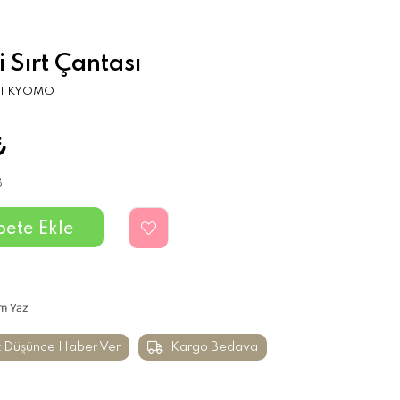
 Sırt Çantası
I KYOMO
₺
8
m Yaz
t Düşünce Haber Ver
Kargo Bedava