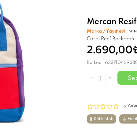
Mercan Resifi
Marka / Yayınevi
:
MIN
Coral Reef Backpack
2.690,00
Barkod
:
63371046938
Yoru
Kritik Stok
Fiya