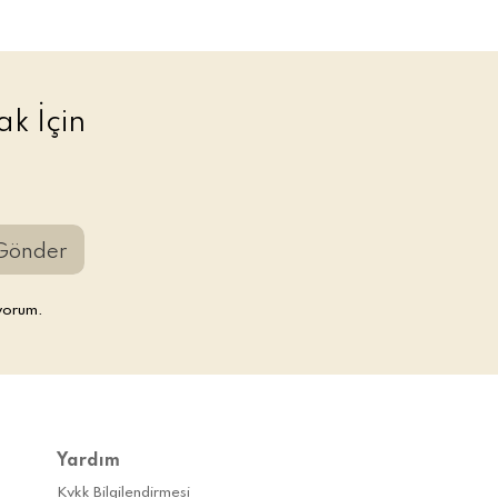
k İçin
Gönder
yorum.
Yardım
Kvkk Bilgilendirmesi