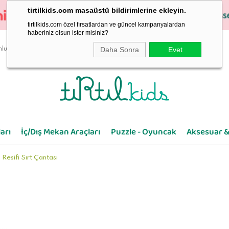
tirtilkids.com masaüstü bildirimlerine ekleyin.
tirtilkids.com özel fırsatlardan ve güncel kampanyalardan
haberiniz olsun ister misiniz?
Daha Sonra
Evet
luluk
arı
İç/Dış Mekan Araçları
Puzzle - Oyuncak
Aksesuar &
Resifi Sırt Çantası