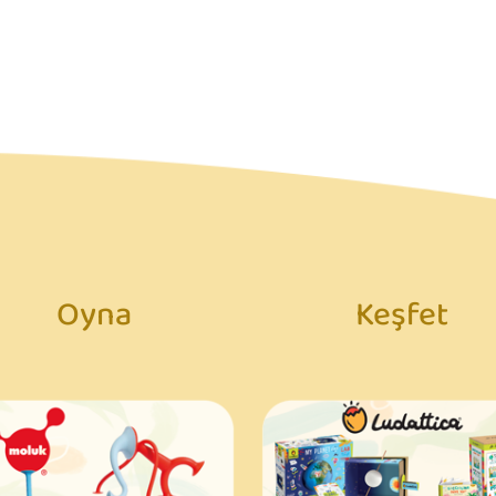
Oyna
Keşfet