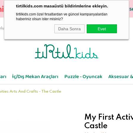
tirtilkids.com masaüstü bildirimlerine ekleyin.
tirtilkids.com özel fırsatlardan ve güncel kampanyalardan
haberiniz olsun ister misiniz?
Daha Sonra
Evet
luluk
arı
İç/Dış Mekan Araçları
Puzzle - Oyuncak
Aksesuar &
vities Arts And Crafts - The Castle
My First Acti
Castle