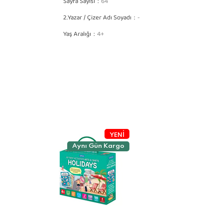
Sayfa Sayısı
64
2.Yazar / Çizer Adı Soyadı
-
Yaş Aralığı
4+
Aynı Gün Kargo