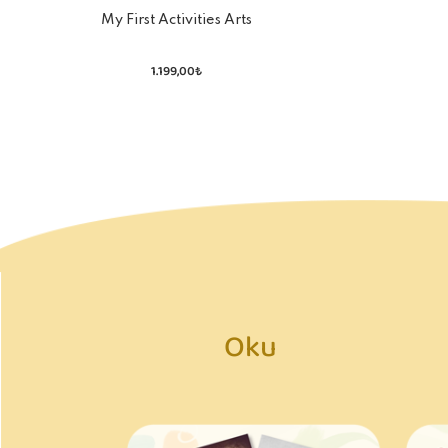
My First Activities Arts
And Crafts - Holiday
1.199,00₺
Oku