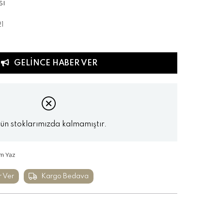
SI
1
GELINCE HABER VER
ün stoklarımızda kalmamıştır.
m Yaz
r Ver
Kargo Bedava