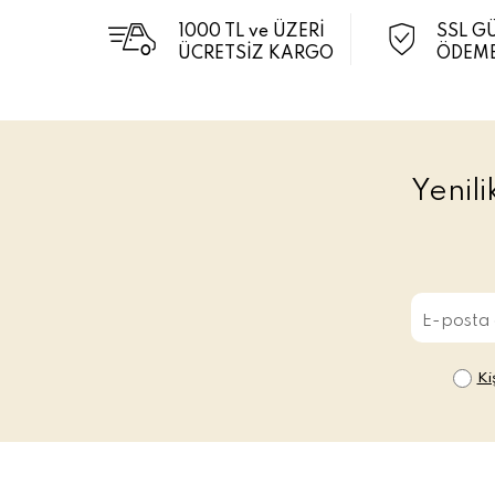
1000 TL ve ÜZERİ
SSL G
ÜCRETSİZ KARGO
ÖDEME
Yenil
Ki