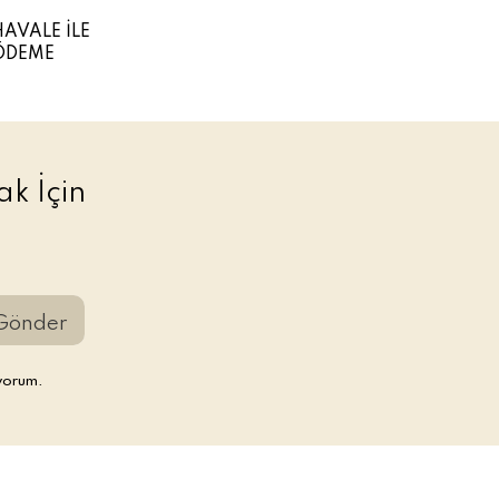
HAVALE İLE
ÖDEME
k İçin
Gönder
yorum.