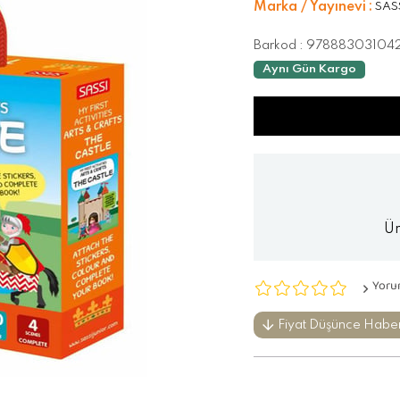
Marka / Yayınevi
:
SAS
Barkod
:
978883031042
Aynı Gün Kargo
Ür
Yoru
Fiyat Düşünce Habe