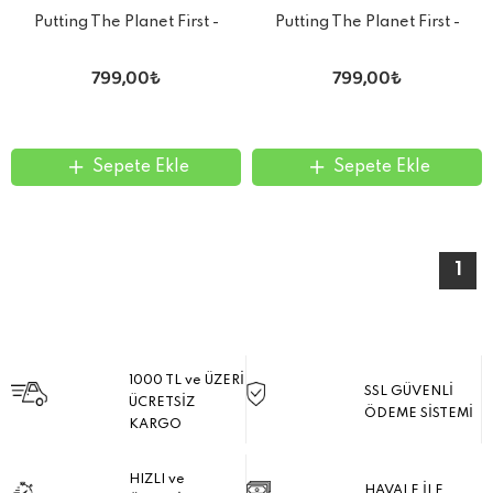
Putting The Planet First -
Putting The Planet First -
Renewable Energy
Eco-Cities
799,00₺
799,00₺
Sepete Ekle
Sepete Ekle
1
1000 TL ve ÜZERİ
SSL GÜVENLİ
ÜCRETSİZ
ÖDEME SİSTEMİ
KARGO
HIZLI ve
HAVALE İLE