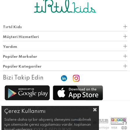
Tırtıl Kids
Müşteri Hizmetleri
Yardım
Popüler Markalar
Popüler Kategoriler
Bizi Takip Edin
© 2021
TirtilKids.com
- Tüm Hakları Saklıdır.
Çerez Kullanımı
Sizlere daha iyi bir alışveriş deneyimi sunabilmek
için sitemizde çerez uygulaması vardır, toplanan
kişisel verileriniz
KVKK & GİZLİLİK VE