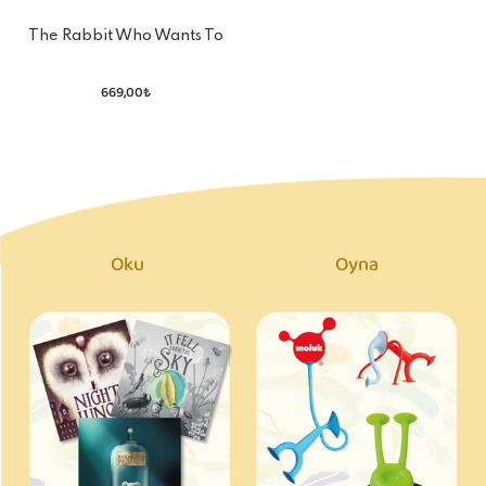
The Rabbit Who Wants To
Fall Asleep
669,00₺
Oku
Oyna