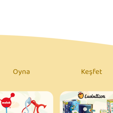
Oyna
Keşfet