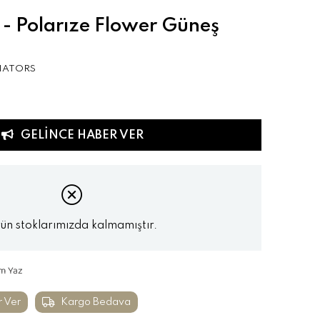
- Polarıze Flower Güneş
IATORS
GELINCE HABER VER
ün stoklarımızda kalmamıştır.
m Yaz
r Ver
Kargo Bedava