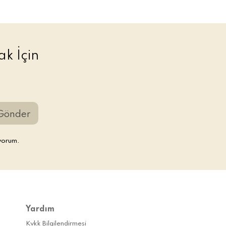
k İçin
Gönder
yorum.
Yardım
Kvkk Bilgilendirmesi