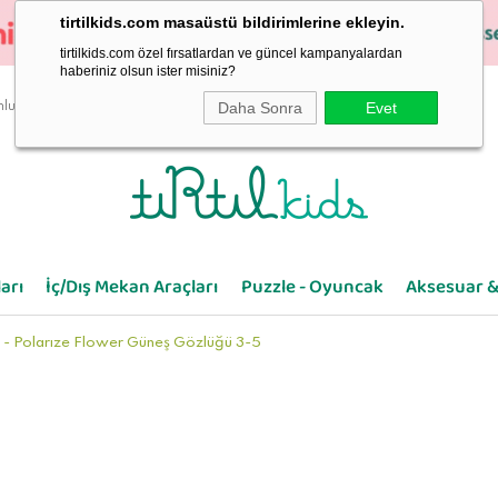
tirtilkids.com masaüstü bildirimlerine ekleyin.
tirtilkids.com özel fırsatlardan ve güncel kampanyalardan
haberiniz olsun ister misiniz?
Daha Sonra
Evet
luluk
arı
İç/Dış Mekan Araçları
Puzzle - Oyuncak
Aksesuar &
- Polarıze Flower Güneş Gözlüğü 3-5