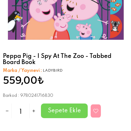
Peppa Pig - I Spy At The Zoo - Tabbed
Board Book
Marka / Yayınevi
:
LADYBIRD
559,00₺
Barkod
:
9780241716830