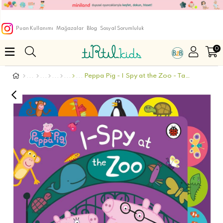
Puan Kullanımı
Mağazalar
Blog
Sosyal Sorumluluk
0
Peppa Pig - I Spy at the Zoo - Tabbed Board Book