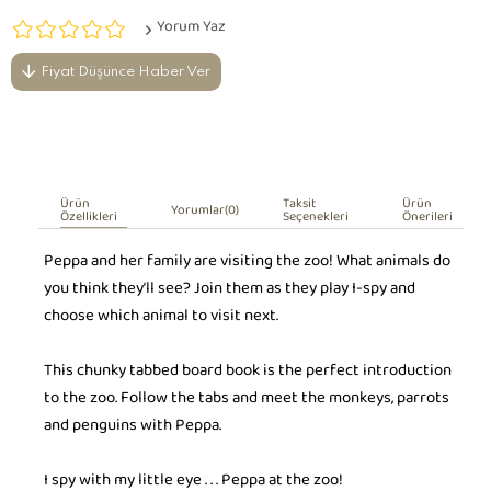
Yorum Yaz
Fiyat Düşünce Haber Ver
Ürün
Taksit
Ürün
Yorumlar
(0)
Özellikleri
Seçenekleri
Önerileri
Peppa and her family are visiting the zoo! What animals do
you think they’ll see? Join them as they play I-spy and
choose which animal to visit next.
This chunky tabbed board book is the perfect introduction
to the zoo. Follow the tabs and meet the monkeys, parrots
and penguins with Peppa.
I spy with my little eye . . . Peppa at the zoo!