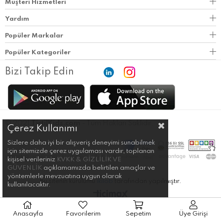
Müşteri Hizmetleri
Yardım
Popüler Markalar
Popüler Kategoriler
Bizi Takip Edin
© 2021
TirtilKids.com
- Tüm Hakları Saklıdır.
Çerez Kullanımı
Sizlere daha iyi bir alışveriş deneyimi sunabilmek
için sitemizde çerez uygulaması vardır, toplanan
kişisel verileriniz
KVKK & GİZLİLİK VE
GÜVENLİK
açıklamamızda belirtilen amaçlar ve
yöntemlerle mevzuatına uygun olarak
Bu sitenin kurulumu
ikilob
tarafından yapılmıştır.
kullanılacaktır.
Anasayfa
Favorilerim
Sepetim
Üye Girişi