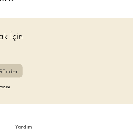
ÖDEME
k İçin
Gönder
yorum.
Yardım