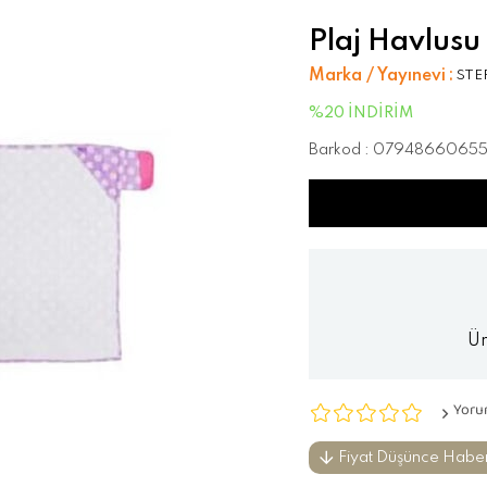
Plaj Havlusu
Marka / Yayınevi
:
STE
%
20
İNDIRIM
Barkod
:
0794866065
Ür
Yoru
Fiyat Düşünce Habe