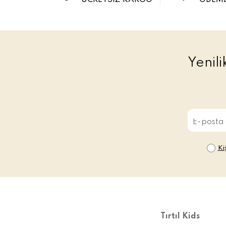
ÜCRETSİZ KARGO
ÖDEME
Yenil
Ki
Tırtıl Kids