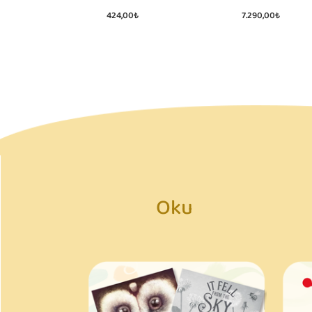
424,00₺
7.290,00₺
Oku