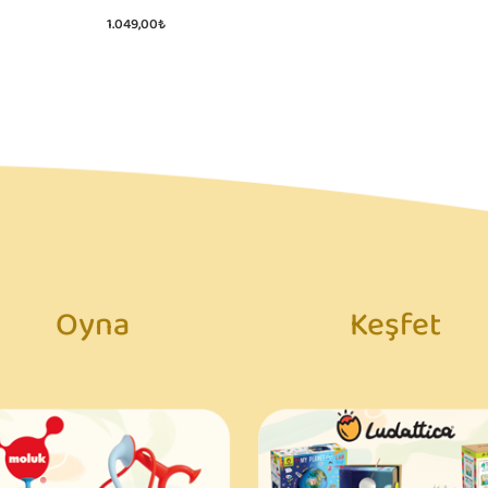
1.049,00₺
Oyna
Keşfet