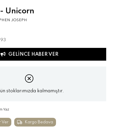
 - Unicorn
PHEN JOSEPH
593
GELINCE HABER VER
ün stoklarımızda kalmamıştır.
m Yaz
r Ver
Kargo Bedava