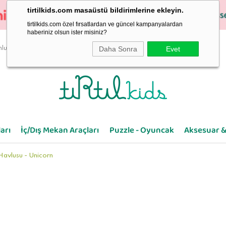
tirtilkids.com masaüstü bildirimlerine ekleyin.
tirtilkids.com özel fırsatlardan ve güncel kampanyalardan
haberiniz olsun ister misiniz?
Daha Sonra
Evet
luluk
arı
İç/Dış Mekan Araçları
Puzzle - Oyuncak
Aksesuar &
 Havlusu - Unicorn