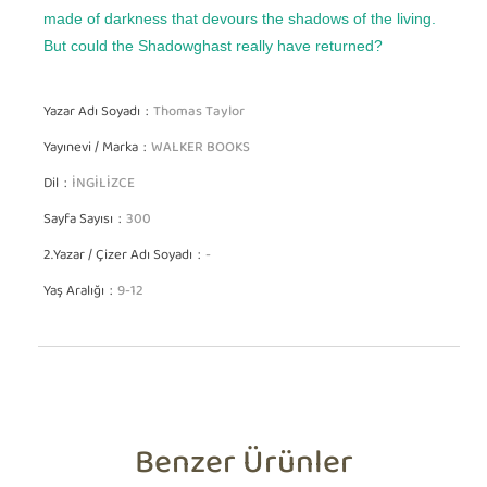
made of darkness that devours the shadows of the living.
But could the Shadowghast really have returned?
Yazar Adı Soyadı
Thomas Taylor
Yayınevi / Marka
WALKER BOOKS
Dil
İNGİLİZCE
Sayfa Sayısı
300
2.Yazar / Çizer Adı Soyadı
-
Yaş Aralığı
9-12
Benzer Ürünler