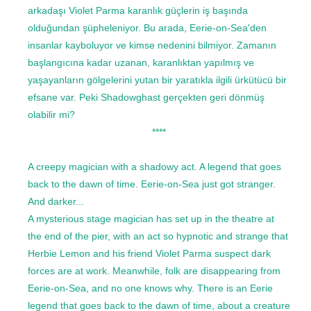
arkadaşı Violet Parma karanlık güçlerin iş başında
olduğundan şüpheleniyor. Bu arada, Eerie-on-Sea'den
insanlar kayboluyor ve kimse nedenini bilmiyor. Zamanın
başlangıcına kadar uzanan, karanlıktan yapılmış ve
yaşayanların gölgelerini yutan bir yaratıkla ilgili ürkütücü bir
efsane var. Peki Shadowghast gerçekten geri dönmüş
olabilir mi?
****
A creepy magician with a shadowy act. A legend that goes
back to the dawn of time. Eerie-on-Sea just got stranger.
And darker...
A mysterious stage magician has set up in the theatre at
the end of the pier, with an act so hypnotic and strange that
Herbie Lemon and his friend Violet Parma suspect dark
forces are at work. Meanwhile, folk are disappearing from
Eerie-on-Sea, and no one knows why. There is an Eerie
legend that goes back to the dawn of time, about a creature