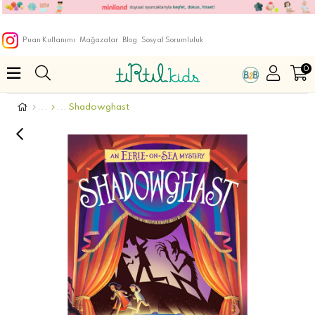
Puan Kullanımı
Mağazalar
Blog
Sosyal Sorumluluk
0
Shadowghast