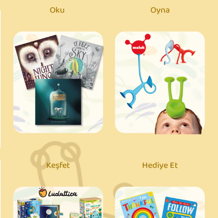
Oku
Oyna
Keşfet
Hediye Et