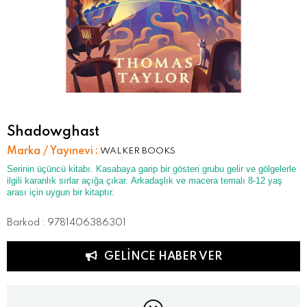
Shadowghast
Marka / Yayınevi
:
WALKER BOOKS
Serinin üçüncü kitabı. Kasabaya garip bir gösteri grubu gelir ve gölgelerle
ilgili karanlık sırlar açığa çıkar. Arkadaşlık ve macera temalı 8-12 yaş
arası için uygun bir kitaptır.
Barkod
:
9781406386301
GELINCE HABER VER