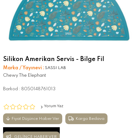
Silikon Amerikan Servis - Bilge Fil
Marka / Yayınevi
:
SASSI LAB
Chewy The Elephant
Barkod
:
8050148761013
Yorum Yaz
Fiyat Düşünce Haber Ver
Kargo Bedava
GELINCE HABER VER