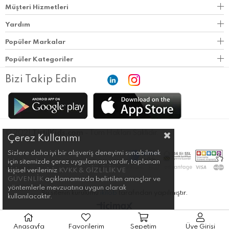
Müşteri Hizmetleri
Yardım
Popüler Markalar
Popüler Kategoriler
Bizi Takip Edin
© 2021
TirtilKids.com
- Tüm Hakları Saklıdır.
Çerez Kullanımı
Sizlere daha iyi bir alışveriş deneyimi sunabilmek
için sitemizde çerez uygulaması vardır, toplanan
kişisel verileriniz
KVKK & GİZLİLİK VE
GÜVENLİK
açıklamamızda belirtilen amaçlar ve
yöntemlerle mevzuatına uygun olarak
Bu sitenin kurulumu
ikilob
tarafından yapılmıştır.
kullanılacaktır.
Anasayfa
Favorilerim
Sepetim
Üye Girişi