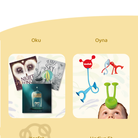
Oku
Oyna