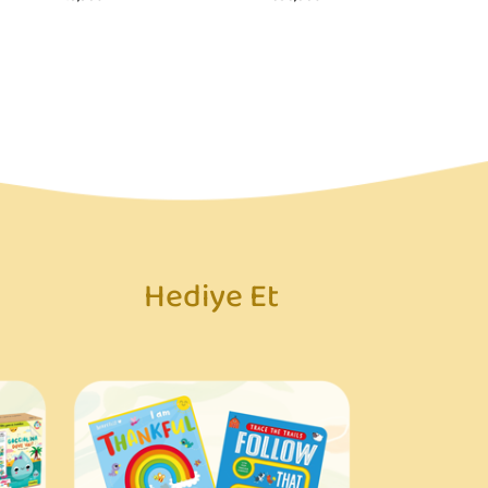
219,90₺
636,00₺
112,72₺
Hediye Et