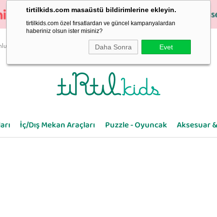
tirtilkids.com masaüstü bildirimlerine ekleyin.
tirtilkids.com özel fırsatlardan ve güncel kampanyalardan
haberiniz olsun ister misiniz?
Daha Sonra
Evet
luluk
arı
İç/Dış Mekan Araçları
Puzzle - Oyuncak
Aksesuar &