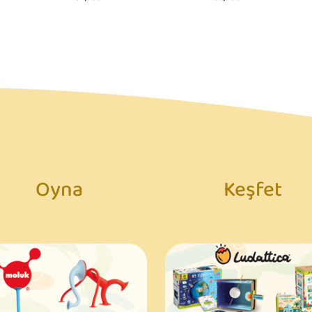
194,90₺
186,90₺
Oyna
Keşfet