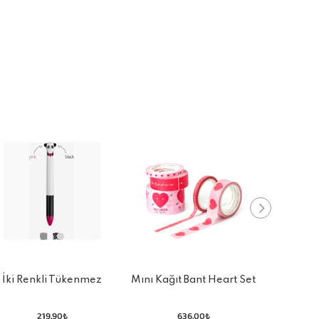
İki Renkli Tükenmez
Mını Kağıt Bant Heart Set
Jelly Fr
Kalem Pembe - Siyah