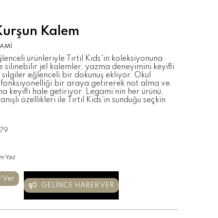
 Kurşun Kalem
AMİ
enceli ürünleriyle Tırtıl Kids'in koleksiyonuna
 silinebilir jel kalemler, yazma deneyimini keyifli
 silgiler eğlenceli bir dokunuş ekliyor. Okul
ve fonksiyonelliği bir araya getirerek not alma ve
ha keyifli hale getiriyor. Legami’nin her ürünü,
anışlı özellikleri ile Tırtıl Kids’in sunduğu seçkin
79
m Yaz
r Ver
GELINCE HABER VER