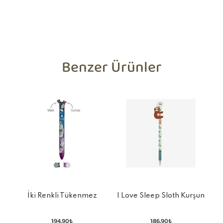
Benzer Ürünler
İki Renkli Tükenmez
I Love Sleep Sloth Kurşun
Kalem Mor - Siyah Alıce
Kalem
In Won