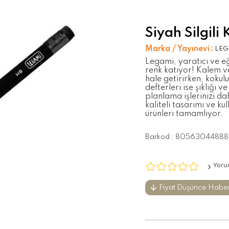
Siyah Silgili
Marka / Yayınevi
:
LEG
Legami, yaratıcı ve eğl
renk katıyor! Kalem ve
hale getirirken, kokulu
defterleri ise şıklığı 
planlama işlerinizi da
kaliteli tasarımı ve kull
ürünleri tamamlıyor.
Barkod
:
80563044888
Yoru
Fiyat Düşünce Habe