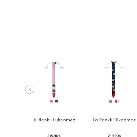
İki Renkli Tükenmez
İki Renkli Tükenmez
Kalem Kırmızı - Mavi
Kalem Siyah - Pembe
Gezegenle