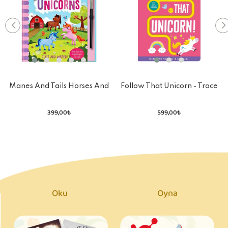
Manes And Tails Horses And
Follow That Unicorn - Trace
Unicorns
The Trails
399,00₺
599,00₺
Oku
Oyna