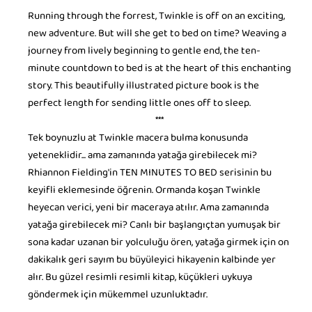
Running through the forrest, Twinkle is off on an exciting,
new adventure. But will she get to bed on time? Weaving a
journey from lively beginning to gentle end, the ten-
minute countdown to bed is at the heart of this enchanting
story. This beautifully illustrated picture book is the
perfect length for sending little ones off to sleep.
***
Tek boynuzlu at Twinkle macera bulma konusunda
yeteneklidir... ama zamanında yatağa girebilecek mi?
Rhiannon Fielding'in TEN MINUTES TO BED serisinin bu
keyifli eklemesinde öğrenin. Ormanda koşan Twinkle
heyecan verici, yeni bir maceraya atılır. Ama zamanında
yatağa girebilecek mi? Canlı bir başlangıçtan yumuşak bir
sona kadar uzanan bir yolculuğu ören, yatağa girmek için on
dakikalık geri sayım bu büyüleyici hikayenin kalbinde yer
alır. Bu güzel resimli resimli kitap, küçükleri uykuya
göndermek için mükemmel uzunluktadır.