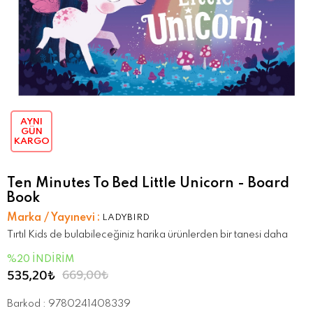
AYNI
GÜN
KARGO
Ten Minutes To Bed Little Unicorn - Board
Book
Marka / Yayınevi
:
LADYBIRD
Tırtıl Kids de bulabileceğiniz harika ürünlerden bir tanesi daha
%
20
İNDIRIM
535,20₺
669,00₺
Barkod
:
9780241408339