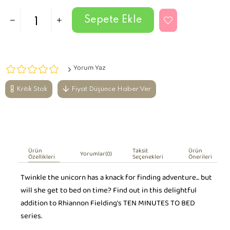
Yorum Yaz
Kritik Stok
Fiyat Düşünce Haber Ver
Ürün
Taksit
Ürün
Yorumlar
(0)
Özellikleri
Seçenekleri
Önerileri
Twinkle the unicorn has a knack for finding adventure... but
will she get to bed on time? Find out in this delightful
addition to Rhiannon Fielding's TEN MINUTES TO BED
series.