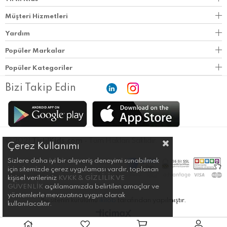
Müşteri Hizmetleri
Yardım
Popüler Markalar
Popüler Kategoriler
Bizi Takip Edin
© 2021
TirtilKids.com
- Tüm Hakları Saklıdır.
Çerez Kullanımı
Sizlere daha iyi bir alışveriş deneyimi sunabilmek
için sitemizde çerez uygulaması vardır, toplanan
kişisel verileriniz
KVKK & GİZLİLİK VE
GÜVENLİK
açıklamamızda belirtilen amaçlar ve
yöntemlerle mevzuatına uygun olarak
Bu sitenin kurulumu
ikilob
tarafından yapılmıştır.
kullanılacaktır.