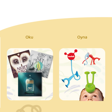
Oku
Oyna