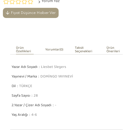
Yorum Yaz
Fiyat Düşünce Haber Ver
Ürün
Taksit
Ürün
Yorumlar
(0)
Özellikleri
Seçenekleri
Önerileri
Yazar Adı Soyadı
Liesbet Slegers
Yayınevi / Marka
DOMİNGO YAYINEVİ
Dil
TÜRKÇE
Sayfa Sayısı
28
2.Yazar / Çizer Adı Soyadı
-
Yaş Aralığı
4-6