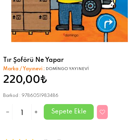
Tır Şoförü Ne Yapar
Marka / Yayınevi
:
DOMİNGO YAYINEVİ
220,00₺
Barkod
:
9786051983486