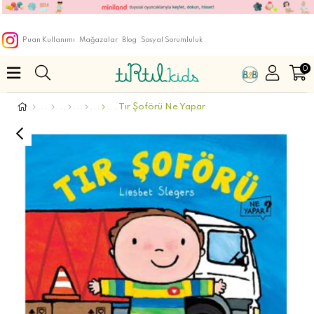
Puan Kullanımı
Mağazalar
Blog
Sosyal Sorumluluk
0
Tır Şoförü Ne Yapar