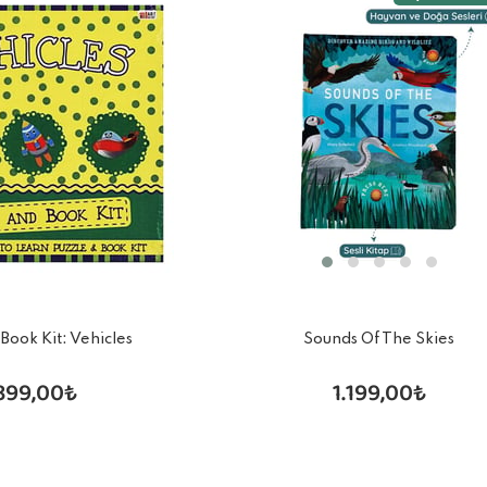
Sounds Of The Skies
 Book Kit: Vehicles
1.199,00₺
899,00₺