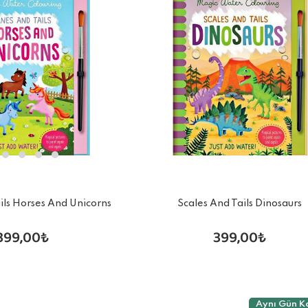
ls Horses And Unicorns
Scales And Tails Dinosaurs
399,00₺
399,00₺
Aynı Gün K