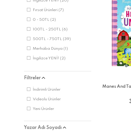
İngilizce YENİ!
(20)
Fırsat Ürünleri
(7)
0 - 50TL
(2)
100TL - 250TL
(6)
500TL - 750TL
(39)
Merhaba Dünya
(1)
İngilizce YENİ!
(2)
Hikaye Kitapları
(1)
Filtreler
İnteraktif/Aktiviteli Kitaplar
(3)
Manes And Tai
İnteraktif/Aktiviteli Kitaplar
(3)
İndirimli Ürünler
Hikâye Kitapları
(4)
Videolu Ürünler
Öğreniyorum
(1)
Yeni Ürünler
25-50 Parçalı Puzzle
(9)
750TL - 1000TL
(8)
Yazar Adı Soyadı