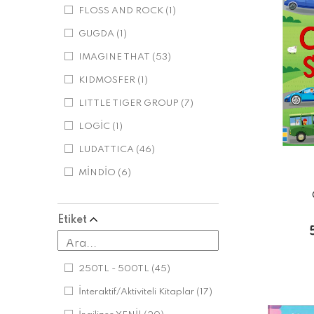
FLOSS AND ROCK
(1)
GUGDA
(1)
IMAGINE THAT
(53)
KIDMOSFER
(1)
LITTLE TIGER GROUP
(7)
LOGİC
(1)
LUDATTICA
(46)
MİNDİO
(6)
MOLUK
(22)
Etiket
SASSI
(59)
THAMES AND HUDSON
(1)
USBORNE
(2)
250TL - 500TL
(45)
USTURLAB KİTAP
(3)
İnteraktif/Aktiviteli Kitaplar
(17)