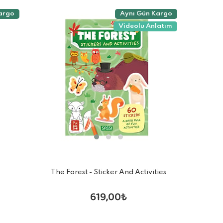
argo
Aynı Gün Kargo
Videolu Anlatım
The Forest - Sticker And Activities
619,00₺