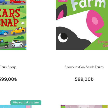
Cars Snap
Sparkle-Go-Seek Farm
599,00₺
599,00₺
Videolu Anlatım