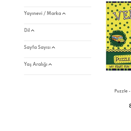
500+ Parçalı Puzzle
(3)
Yayınevi / Marka
100-500 Parçalı Puzzle
(4)
50-100 Parçalı Puzzle
(2)
Dil
Kağıt Katlama - Origami
(2)
Sayfa Sayısı
Yaş Aralığı
Puzzle -