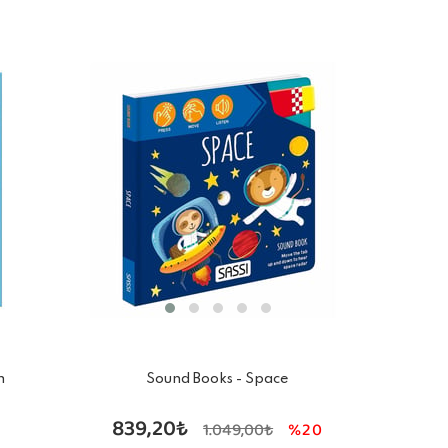
m
Sound Books - Space
839,20₺
1.049,00₺
%20