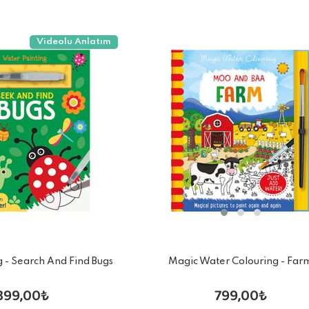
Videolu Anlatım
Magic Water Colouring - Far
g - Search And Find Bugs
799,00₺
399,00₺