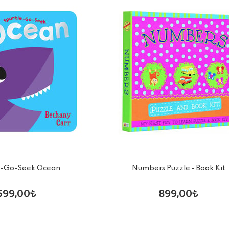
e-Go-Seek Ocean
Numbers Puzzle - Book Kit
599,00₺
899,00₺