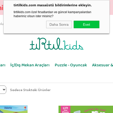
tirtilkids.com masaüstü bildirimlerine ekleyin.
tirtilkids.com özel fırsatlardan ve güncel kampanyalardan
haberiniz olsun ister misiniz?
Daha Sonra
Evet
luluk
arı
İç/Dış Mekan Araçları
Puzzle - Oyuncak
Aksesuar &
Sadece Stoktaki Ürünler