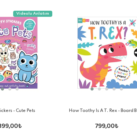
Videolu Anlatım
tickers - Cute Pets
How Toothy Is A T. Rex - Board 
399,00₺
799,00₺