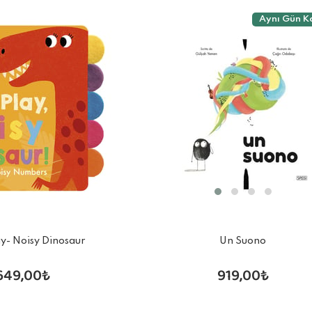
Aynı Gün K
Un Suono
ay- Noisy Dinosaur
919,00₺
649,00₺