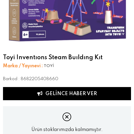
Toyi Inventıons Steam Buıldıng Kıt
Marka / Yayınevi
:
TOYİ
Barkod
:
8682205408660
GELINCE HABER VER
Ürün stoklarımızda kalmamıştır.