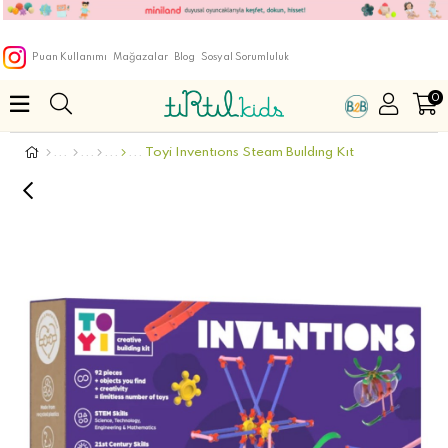
Puan Kullanımı
Mağazalar
Blog
Sosyal Sorumluluk
0
Toyi Inventıons Steam Buıldıng Kıt