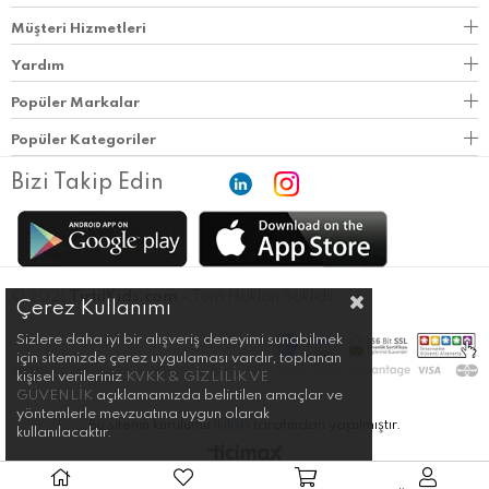
Müşteri Hizmetleri
Yardım
Popüler Markalar
Popüler Kategoriler
Bizi Takip Edin
© 2021
TirtilKids.com
- Tüm Hakları Saklıdır.
Çerez Kullanımı
Sizlere daha iyi bir alışveriş deneyimi sunabilmek
için sitemizde çerez uygulaması vardır, toplanan
kişisel verileriniz
KVKK & GİZLİLİK VE
GÜVENLİK
açıklamamızda belirtilen amaçlar ve
yöntemlerle mevzuatına uygun olarak
Bu sitenin kurulumu
ikilob
tarafından yapılmıştır.
kullanılacaktır.