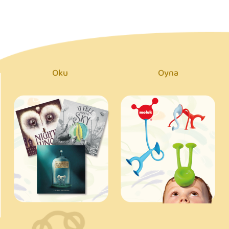
Oku
Oyna