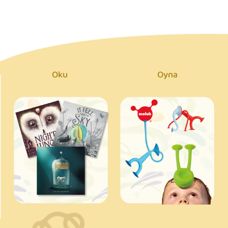
Oku
Oyna