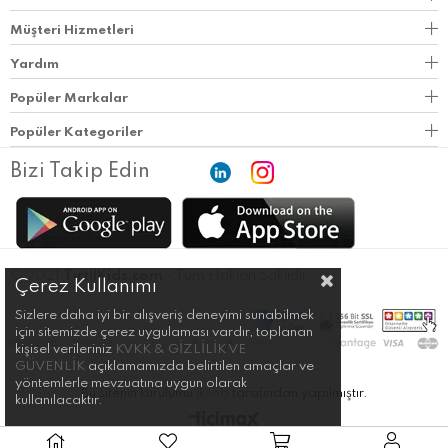
Müşteri Hizmetleri
Yardım
Popüler Markalar
Popüler Kategoriler
Bizi Takip Edin
© 2021
TirtilKids.com
- Tüm Hakları Saklıdır.
Çerez Kullanımı
Sizlere daha iyi bir alışveriş deneyimi sunabilmek
için sitemizde çerez uygulaması vardır, toplanan
kişisel verileriniz
KVKK & GİZLİLİK VE
GÜVENLİK
açıklamamızda belirtilen amaçlar ve
yöntemlerle mevzuatına uygun olarak
Bu sitenin kurulumu
ikilob
tarafından yapılmıştır.
kullanılacaktır.