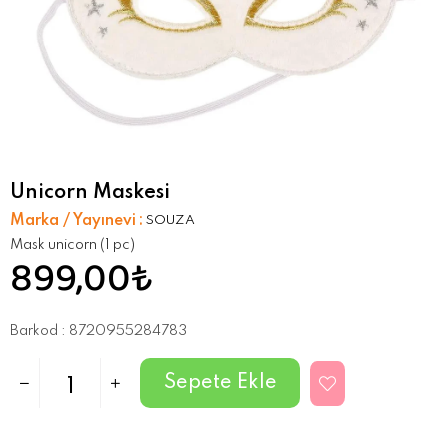
Unicorn Maskesi
Marka / Yayınevi
:
SOUZA
Mask unicorn (1 pc)
899,00₺
Barkod
:
8720955284783