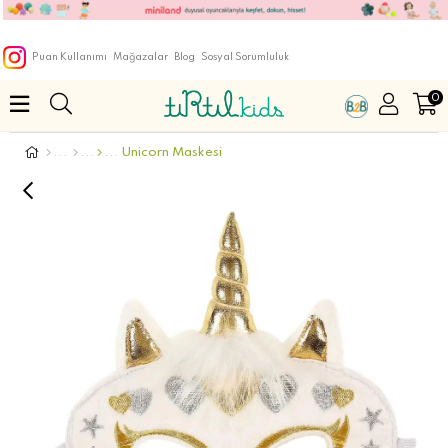
Puan Kullanımı
Mağazalar
Blog
Sosyal Sorumluluk
0
Unicorn Maskesi