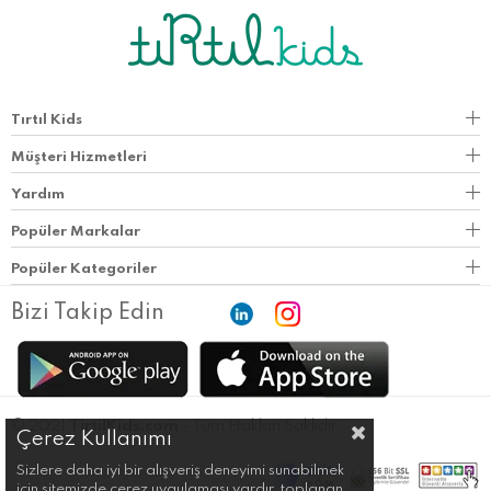
Tırtıl Kids
Müşteri Hizmetleri
Yardım
Popüler Markalar
Popüler Kategoriler
Bizi Takip Edin
© 2021
TirtilKids.com
- Tüm Hakları Saklıdır.
Çerez Kullanımı
Sizlere daha iyi bir alışveriş deneyimi sunabilmek
için sitemizde çerez uygulaması vardır, toplanan