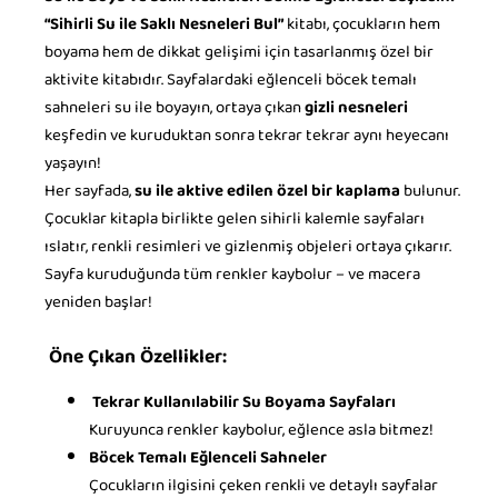
Su ile Boya ve Saklı Nesneleri Bulma Eğlencesi Başlasın!
“Sihirli Su ile Saklı Nesneleri Bul”
kitabı, çocukların hem
boyama hem de dikkat gelişimi için tasarlanmış özel bir
aktivite kitabıdır. Sayfalardaki eğlenceli böcek temalı
sahneleri su ile boyayın, ortaya çıkan
gizli nesneleri
keşfedin ve kuruduktan sonra tekrar tekrar aynı heyecanı
yaşayın!
Her sayfada,
su ile aktive edilen özel bir kaplama
bulunur.
Çocuklar kitapla birlikte gelen sihirli kalemle sayfaları
ıslatır, renkli resimleri ve gizlenmiş objeleri ortaya çıkarır.
Sayfa kuruduğunda tüm renkler kaybolur – ve macera
yeniden başlar!
Öne Çıkan Özellikler:
Tekrar Kullanılabilir Su Boyama Sayfaları
Kuruyunca renkler kaybolur, eğlence asla bitmez!
Böcek Temalı Eğlenceli Sahneler
Çocukların ilgisini çeken renkli ve detaylı sayfalar