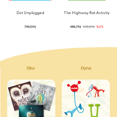
Dot Unplugged
The Highway Rat Activity
Book
749,00₺
486,75₺
649,00₺
%25
Oku
Oyna