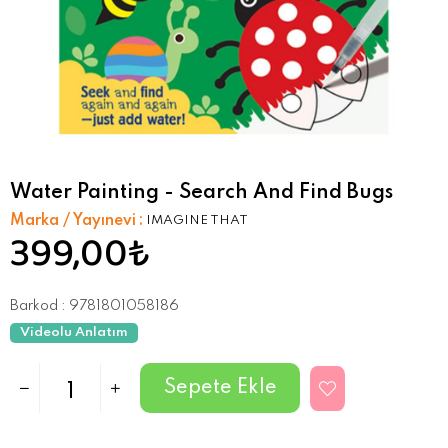
Water Painting - Search And Find Bugs
Marka / Yayınevi
:
IMAGINE THAT
399,00₺
Barkod
:
9781801058186
Videolu Anlatım