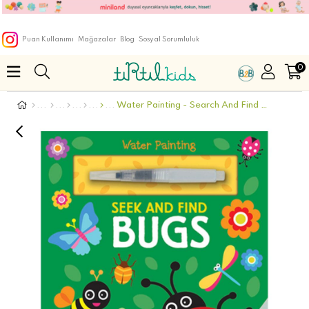
Puan Kullanımı
Mağazalar
Blog
Sosyal Sorumluluk
0
Water Painting - Search And Find Bugs