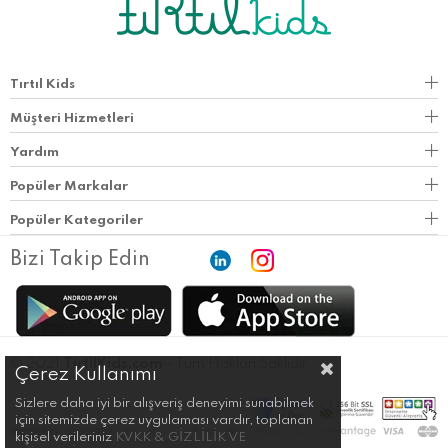
Tırtıl Kids
Müşteri Hizmetleri
Yardım
Popüler Markalar
Popüler Kategoriler
Bizi Takip Edin
© 2021
TirtilKids.com
- Tüm Hakları Saklıdır.
Çerez Kullanımı
Sizlere daha iyi bir alışveriş deneyimi sunabilmek
için sitemizde çerez uygulaması vardır, toplanan
kişisel verileriniz
KVKK & GİZLİLİK VE