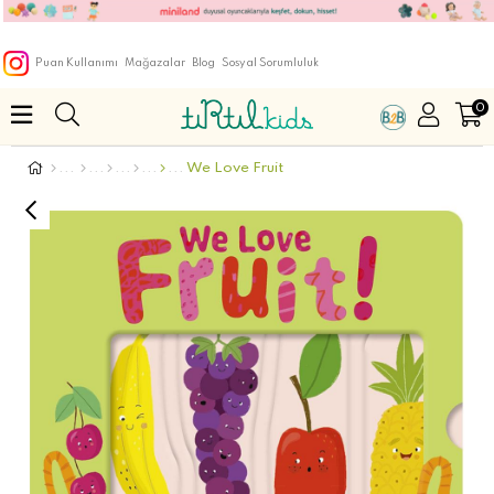
Puan Kullanımı
Mağazalar
Blog
Sosyal Sorumluluk
0
We Love Fruit