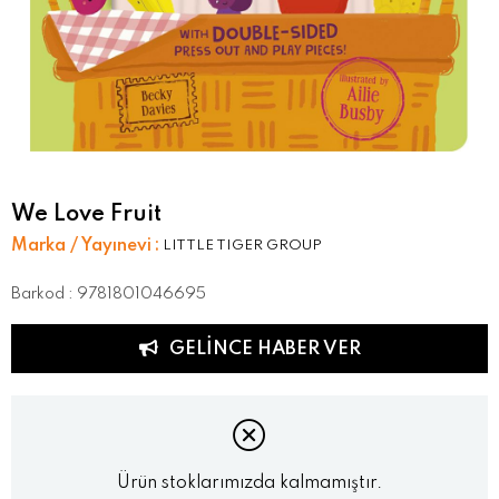
We Love Fruit
Marka / Yayınevi
:
LITTLE TIGER GROUP
Barkod
:
9781801046695
GELINCE HABER VER
Ürün stoklarımızda kalmamıştır.