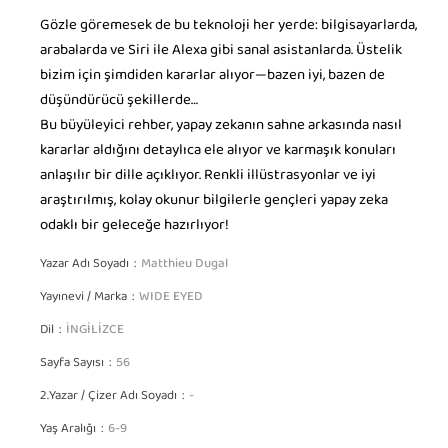
Gözle göremesek de bu teknoloji her yerde: bilgisayarlarda,
arabalarda ve Siri ile Alexa gibi sanal asistanlarda. Üstelik
bizim için şimdiden kararlar alıyor—bazen iyi, bazen de
düşündürücü şekillerde…
Bu büyüleyici rehber, yapay zekanın sahne arkasında nasıl
kararlar aldığını detaylıca ele alıyor ve karmaşık konuları
anlaşılır bir dille açıklıyor. Renkli illüstrasyonlar ve iyi
araştırılmış, kolay okunur bilgilerle gençleri yapay zeka
odaklı bir geleceğe hazırlıyor!
Yazar Adı Soyadı
Matthieu Dugal
Yayınevi / Marka
WIDE EYED
Dil
İNGİLİZCE
Sayfa Sayısı
56
2.Yazar / Çizer Adı Soyadı
-
Yaş Aralığı
6-9