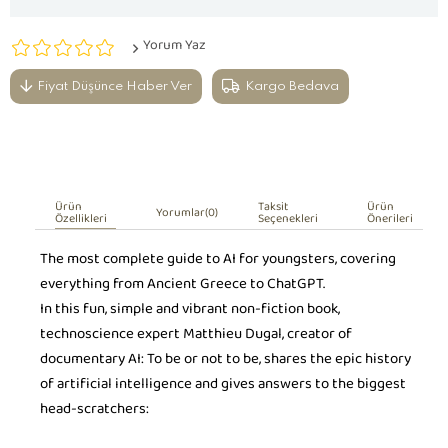
Yorum Yaz
Fiyat Düşünce Haber Ver
Kargo Bedava
Ürün
Taksit
Ürün
Yorumlar
(0)
Özellikleri
Seçenekleri
Önerileri
The most complete guide to AI for youngsters, covering
everything from Ancient Greece to ChatGPT.
In this fun, simple and vibrant non-fiction book,
technoscience expert Matthieu Dugal, creator of
documentary AI: To be or not to be, shares the epic history
of artificial intelligence and gives answers to the biggest
head-scratchers: