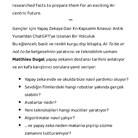
researched facts to prepare them for an exciting AI-
centric future.
***
Gençler için Yapay Zekaya Dair En Kapsamlı Kılavuz: Antik
Yunan’dan ChatGPT’ye Uzanan Bir Yolculuk
Bu eğlenceli, basit ve renkli kurgu dışı kitapta,
AI: To be or
not to be
belgeselinin yaratıcısı ve teknobilim uzmanı
Matthieu Dugal
, yapay zekanın destansı tarihini anlatıyor
ve en kafa karıştırıcı sorulara yanıt veriyor:
Yapay zeka evde ve okulda bize nasıl yardımcı oluyor?
Sevdiğin filmlerdeki hangi robotlar yakında gerçek
olabilir?
Avatarlar nedir?
Yeni teknolojileri hangi mucitler yaratıyor?
Algoritmalar nasıl çalışır?
… ve yapay zeka neden makarna pişirip süzme
zamanını tutturamıyor?