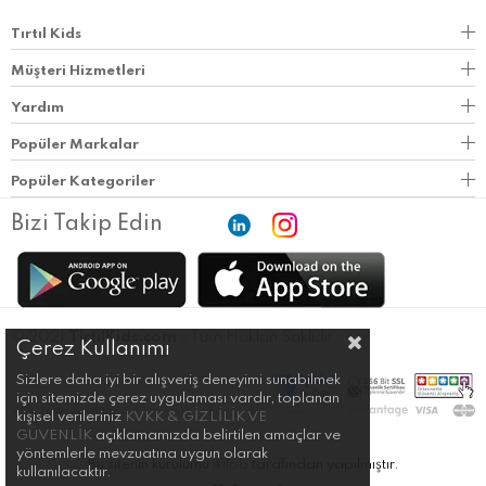
Tırtıl Kids
Müşteri Hizmetleri
Yardım
Popüler Markalar
Popüler Kategoriler
Bizi Takip Edin
© 2021
TirtilKids.com
- Tüm Hakları Saklıdır.
Çerez Kullanımı
Sizlere daha iyi bir alışveriş deneyimi sunabilmek
için sitemizde çerez uygulaması vardır, toplanan
kişisel verileriniz
KVKK & GİZLİLİK VE
GÜVENLİK
açıklamamızda belirtilen amaçlar ve
yöntemlerle mevzuatına uygun olarak
Bu sitenin kurulumu
ikilob
tarafından yapılmıştır.
kullanılacaktır.