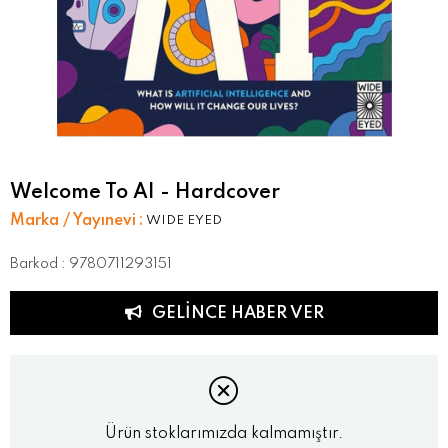
Welcome To AI - Hardcover
Marka / Yayınevi
:
WIDE EYED
Barkod
:
9780711293151
GELINCE HABER VER
Ürün stoklarımızda kalmamıştır.